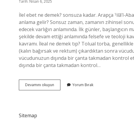
Tarih: Nisan 6, 2025
İlel ebet ne demek? sonsuza kadar. Arapça ˀilā’l-Abad إلى الابد “Ebede kadar” kelimesinden alıntılanmıştır. Ebe
anlama gelir? Sonsuz zaman, zamanın zihinsel sonu
edecek varlığın anlamında. İlk günler, başlangıcın m
şekilde devam ettiği anlamında felsefe ve teoloji ka
kavramı. İleal ne demek tıp? Tolual torba, genellikl
(kalın bağırsak ve rektum) çıkardıktan sonra vücudu
vücudunuzun dışında bir çanta takmadan kontrol et
dışında bir çanta takmadan kontrol…
Ilel
Devamını okuyun
Yorum Bırak
Ebed
Ne
Demek
Sitemap