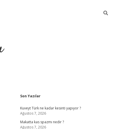
u
Sidebar
Son Yazılar
https://ilbe
Kuveyt Türk ne kadar kesinti yapıyor ?
Ağustos 7, 2026
Makatta kas spazmı nedir ?
Ağustos 7, 2026