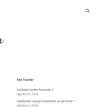
u
Sidebar
Son Yazılar
https://ilbet
Avokado neden haramdır ?
Ağustos 5, 2026
Ayetlerden oluşan bölümlere ne ad verilir ?
Ağustos 4, 2026