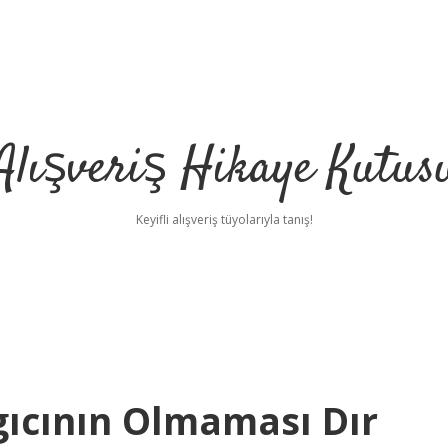
Alışveriş Hikaye Kutus
Keyifli alışveriş tüyolarıyla tanış!
gıcının Olmaması Dır