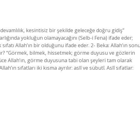
devamlılık, kesintisiz bir şekilde geleceğe doğru gidiş”
arlığında yokluğun olamayacağını (Selb-i Fena) ifade eder;
k sıfatı Allah’ın bir olduğunu ifade eder. 2- Beka: Allah’ın son
tıdır? “Görmek, bilmek, hissetmek; görme duyusu ve gözlerin
Yüce Allah’ın, görme duyusuna tabi olan şeyleri tam olarak
llah’ın sıfatları iki kısma ayrılır: aslî ve sübutî. Aslî sıfatlar: