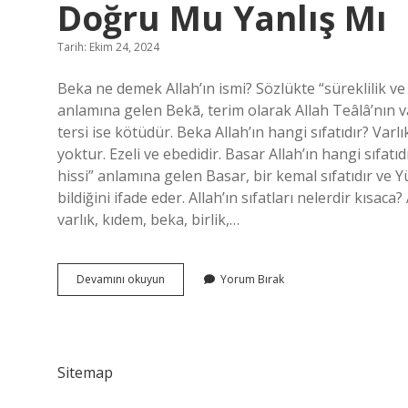
Doğru Mu Yanlış Mı
Tarih: Ekim 24, 2024
Beka ne demek Allah’ın ismi? Sözlükte “süreklilik ve 
anlamına gelen Bekā, terim olarak Allah Teâlâ’nın v
tersi ise kötüdür. Beka Allah’ın hangi sıfatıdır? Varlı
yoktur. Ezeli ve ebedidir. Basar Allah’ın hangi sıfa
hissi” anlamına gelen Basar, bir kemal sıfatıdır ve 
bildiğini ifade eder. Allah’ın sıfatları nelerdir kısaca? A
varlık, kıdem, beka, birlik,…
Bekā
Devamını okuyun
Yorum Bırak
Allahın
Başlangıcının
Olmaması
Dır
Doğru
Sitemap
Mu
Yanlış