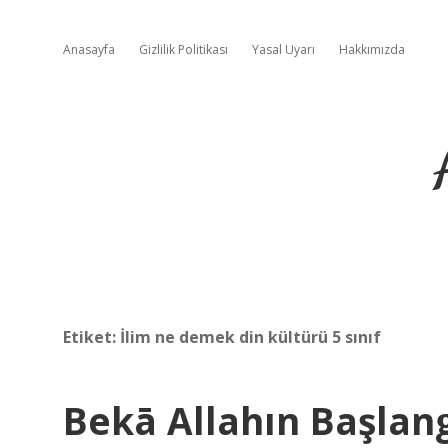
Anasayfa
Gizlilik Politikası
Yasal Uyarı
Hakkımızda
Etiket:
İlim ne demek din kültürü 5 sınıf
Bekā Allahın Başlan