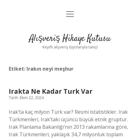
menüyü
Anasayfa
aç
Gizlilik Politikası
Alışveriş Hikaye Kutusu
Yasal Uyarı
Keyifli alışveriş tüyolarıyla tanış!
Hakkımızda
Etiket:
Irakın neyi meşhur
Irakta Ne Kadar Turk Var
Tarih: Ekim 22, 2024
Irak’ta kaç milyon Türk var? Resmi istatistikler. Irak
Türkmenleri, Irak’taki üçüncü büyük etnik gruptur.
Irak Planlama Bakanlığı’nın 2013 rakamlarına göre,
Irak Türkmenleri, yaklaşık 34,7 milyonluk toplam