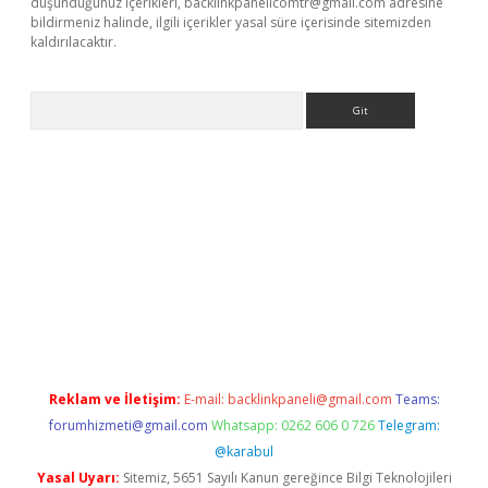
düşündüğünüz içerikleri,
backlinkpanelicomtr@gmail.com
adresine
bildirmeniz halinde, ilgili içerikler yasal süre içerisinde sitemizden
kaldırılacaktır.
Arama
ps://ilbet.casino/
Reklam ve İletişim:
E-mail:
backlinkpaneli@gmail.com
Teams:
forumhizmeti@gmail.com
Whatsapp: 0262 606 0 726
Telegram:
@karabul
Yasal Uyarı:
Sitemiz, 5651 Sayılı Kanun gereğince Bilgi Teknolojileri