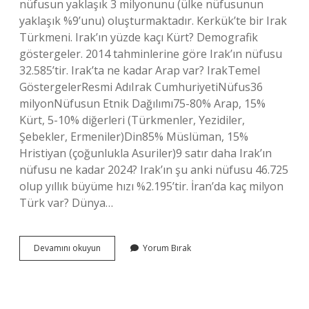
nüfusun yaklaşık 3 milyonunu (ülke nüfusunun
yaklaşık %9’unu) oluşturmaktadır. Kerkük’te bir Irak
Türkmeni. Irak’ın yüzde kaçı Kürt? Demografik
göstergeler. 2014 tahminlerine göre Irak’ın nüfusu
32.585’tir. Irak’ta ne kadar Arap var? IrakTemel
GöstergelerResmi AdıIrak CumhuriyetiNüfus36
milyonNüfusun Etnik Dağılımı75-80% Arap, 15%
Kürt, 5-10% diğerleri (Türkmenler, Yezidiler,
Şebekler, Ermeniler)Din85% Müslüman, 15%
Hristiyan (çoğunlukla Asuriler)9 satır daha Irak’ın
nüfusu ne kadar 2024? Irak’ın şu anki nüfusu 46.725
olup yıllık büyüme hızı %2.195’tir. İran’da kaç milyon
Türk var? Dünya…
Irakta
Devamını okuyun
Yorum Bırak
Ne
Kadar
Turk
Var