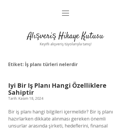
menüyü
Anasayfa
aç
Gizlilik Politikası
Alışveriş Hikaye Kutusu
Yasal Uyarı
Keyifli alışveriş tüyolarıyla tanış!
Hakkımızda
Etiket:
İş planı türleri nelerdir
Iyi Bir Iş Planı Hangi Özelliklere
Sahiptir
Tarih: Kasım 18, 2024
Bir iş planı hangi bilgileri içermelidir? Bir iş planı
hazırlarken dikkate alınması gereken önemli
unsurlar arasında şirketi, hedeflerini, finansal