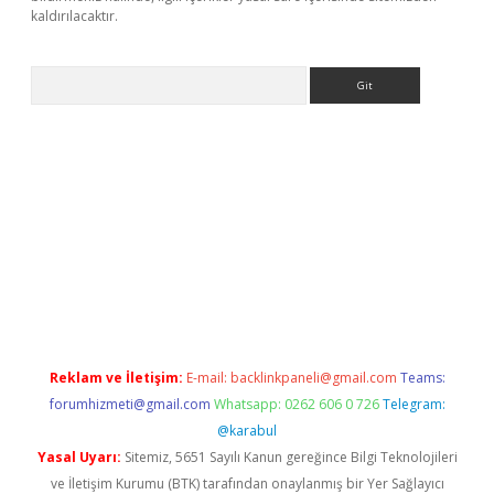
kaldırılacaktır.
Arama
ps://ilbet.casino/
Reklam ve İletişim:
E-mail:
backlinkpaneli@gmail.com
Teams:
forumhizmeti@gmail.com
Whatsapp: 0262 606 0 726
Telegram:
@karabul
Yasal Uyarı:
Sitemiz, 5651 Sayılı Kanun gereğince Bilgi Teknolojileri
ve İletişim Kurumu (BTK) tarafından onaylanmış bir Yer Sağlayıcı