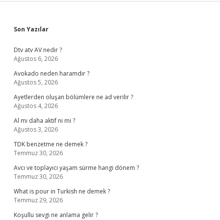
Sidebar
Son Yazılar
Dtv atv AV nedir ?
Ağustos 6, 2026
Avokado neden haramdır ?
Ağustos 5, 2026
Ayetlerden oluşan bölümlere ne ad verilir ?
Ağustos 4, 2026
Al mı daha aktif ni mi ?
Ağustos 3, 2026
TDK benzetme ne demek ?
Temmuz 30, 2026
Avcı ve toplayıcı yaşam sürme hangi dönem ?
Temmuz 30, 2026
What is pour in Turkish ne demek ?
Temmuz 29, 2026
Koşullu sevgi ne anlama gelir ?