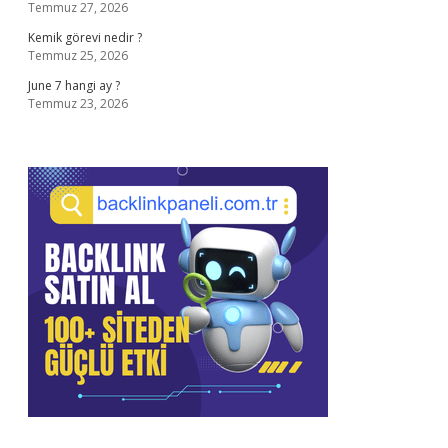
Temmuz 27, 2026
Kemik görevi nedir ?
Temmuz 25, 2026
June 7 hangi ay ?
Temmuz 23, 2026