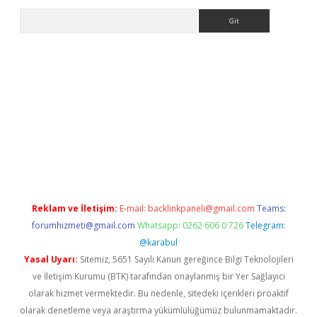
Arama
ps://ilbet.casino/
Reklam ve İletişim:
E-mail:
backlinkpaneli@gmail.com
Teams:
forumhizmeti@gmail.com
Whatsapp: 0262 606 0 726
Telegram:
@karabul
Yasal Uyarı:
Sitemiz, 5651 Sayılı Kanun gereğince Bilgi Teknolojileri
ve İletişim Kurumu (BTK) tarafından onaylanmış bir Yer Sağlayıcı
olarak hizmet vermektedir. Bu nedenle, sitedeki içerikleri proaktif
olarak denetleme veya araştırma yükümlülüğümüz bulunmamaktadır.