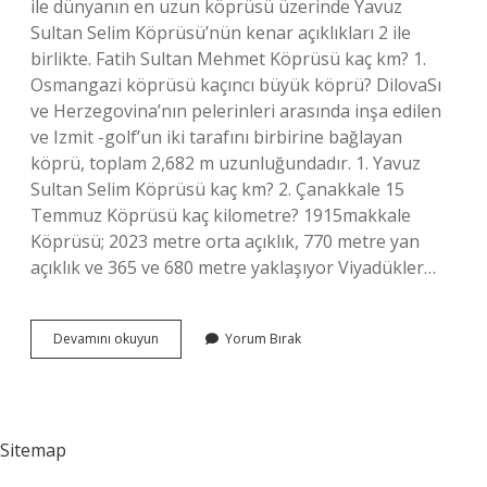
ile dünyanın en uzun köprüsü üzerinde Yavuz
Sultan Selim Köprüsü’nün kenar açıklıkları 2 ile
birlikte. Fatih Sultan Mehmet Köprüsü kaç km? 1.
Osmangazi köprüsü kaçıncı büyük köprü? DilovaSı
ve Herzegovina’nın pelerinleri arasında inşa edilen
ve Izmit -golf’un iki tarafını birbirine bağlayan
köprü, toplam 2,682 m uzunluğundadır. 1. Yavuz
Sultan Selim Köprüsü kaç km? 2. Çanakkale 15
Temmuz Köprüsü kaç kilometre? 1915makkale
Köprüsü; 2023 metre orta açıklık, 770 metre yan
açıklık ve 365 ve 680 metre yaklaşıyor Viyadükler…
Istanbulun
Devamını okuyun
Yorum Bırak
En
Büyük
Köprüsü
Kaç
Kilometre
Sitemap