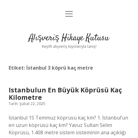
menüyü
Anasayfa
aç
Gizlilik Politikası
Alışveriş Hikaye Kutusu
Yasal Uyarı
Keyifli alışveriş tüyolarıyla tanış!
Hakkımızda
Etiket:
İstanbul 3 köprü kaç metre
Istanbulun En Büyük Köprüsü Kaç
Kilometre
Tarih: Şubat 22, 2025
İstanbul 15 Temmuz köprüsü kaç km? 1. İstanbul’un
en uzun köprüsü kaç km? Yavuz Sultan Selim
Köprüsü, 1.408 metre sistem sisteminin ana açıklığı