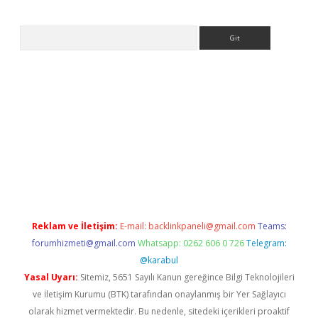
Arama
ps://ilbet.casino/
Reklam ve İletişim:
E-mail:
backlinkpaneli@gmail.com
Teams:
forumhizmeti@gmail.com
Whatsapp: 0262 606 0 726
Telegram:
@karabul
Yasal Uyarı:
Sitemiz, 5651 Sayılı Kanun gereğince Bilgi Teknolojileri
ve İletişim Kurumu (BTK) tarafından onaylanmış bir Yer Sağlayıcı
olarak hizmet vermektedir. Bu nedenle, sitedeki içerikleri proaktif