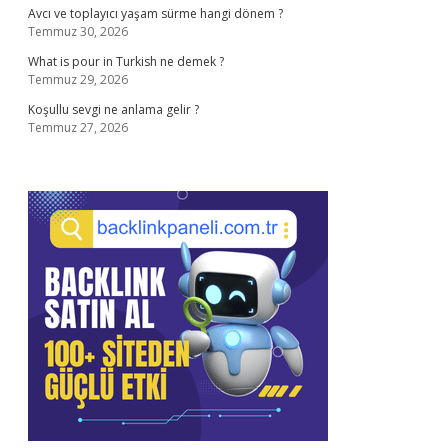
Avcı ve toplayıcı yaşam sürme hangi dönem ?
Temmuz 30, 2026
What is pour in Turkish ne demek ?
Temmuz 29, 2026
Koşullu sevgi ne anlama gelir ?
Temmuz 27, 2026