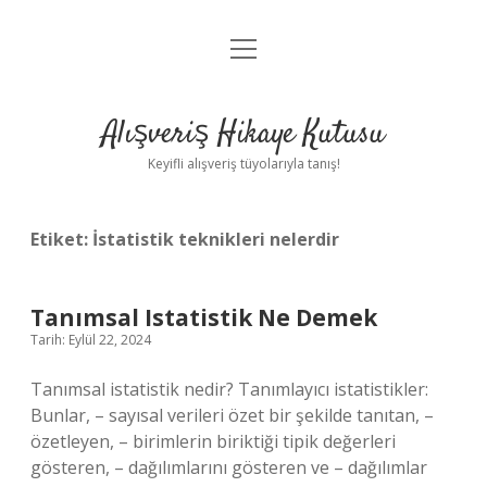
menüyü
Anasayfa
aç
Gizlilik Politikası
Alışveriş Hikaye Kutusu
Yasal Uyarı
Keyifli alışveriş tüyolarıyla tanış!
Hakkımızda
Etiket:
İstatistik teknikleri nelerdir
Tanımsal Istatistik Ne Demek
Tarih: Eylül 22, 2024
Tanımsal istatistik nedir? Tanımlayıcı istatistikler:
Bunlar, – sayısal verileri özet bir şekilde tanıtan, –
özetleyen, – birimlerin biriktiği tipik değerleri
gösteren, – dağılımlarını gösteren ve – dağılımlar