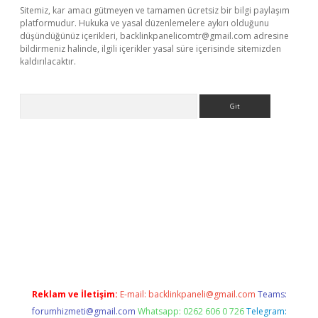
Sitemiz, kar amacı gütmeyen ve tamamen ücretsiz bir bilgi paylaşım
platformudur. Hukuka ve yasal düzenlemelere aykırı olduğunu
düşündüğünüz içerikleri,
backlinkpanelicomtr@gmail.com
adresine
bildirmeniz halinde, ilgili içerikler yasal süre içerisinde sitemizden
kaldırılacaktır.
Arama
ps://ilbet.casino/
Reklam ve İletişim:
E-mail:
backlinkpaneli@gmail.com
Teams:
forumhizmeti@gmail.com
Whatsapp: 0262 606 0 726
Telegram: