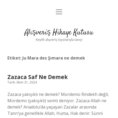
menüyü
Anasayfa
aç
Gizlilik Politikası
Alışveriş Hikaye Kutusu
Yasal Uyarı
Keyifli alışveriş tüyolarıyla tanış!
Hakkımızda
Etiket:
Ju Mara des Şımara ne demek
Zazaca Saf Ne Demek
Tarih: Ekim 31, 2024
Zazaca yakışıklı ne demek? Mordemo Rindekh değil,
Mordemo (yakışıklı) semti deniyor. Zazaca Allah ne
demek? Anadolu’da yaşayan Zazalar arasında
Tanrı’ya genellikle Allah, Huma, Hak denir. Sünni