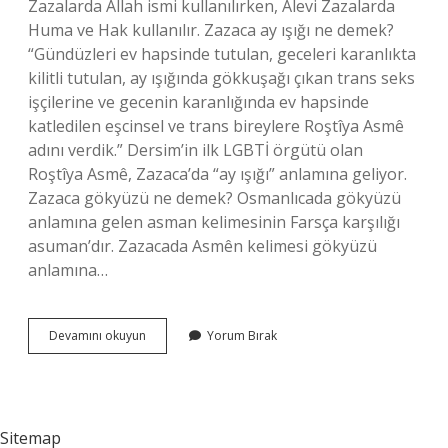
Zazalarda Allah ismi kullanılırken, Alevi Zazalarda
Huma ve Hak kullanılır. Zazaca ay ışığı ne demek?
“Gündüzleri ev hapsinde tutulan, geceleri karanlıkta
kilitli tutulan, ay ışığında gökkuşağı çıkan trans seks
işçilerine ve gecenin karanlığında ev hapsinde
katledilen eşcinsel ve trans bireylere Roştîya Asmê
adını verdik.” Dersim’in ilk LGBTİ örgütü olan
Roştîya Asmê, Zazaca’da “ay ışığı” anlamına geliyor.
Zazaca gökyüzü ne demek? Osmanlıcada gökyüzü
anlamına gelen asman kelimesinin Farsça karşılığı
asuman’dır. Zazacada Asmên kelimesi gökyüzü
anlamına…
Zazaca
Devamını okuyun
Yorum Bırak
Saf
Ne
Demek
Sitemap