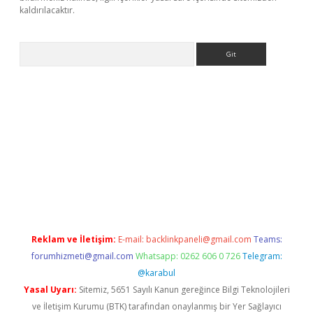
kaldırılacaktır.
Arama
ps://ilbet.casino/
Reklam ve İletişim:
E-mail:
backlinkpaneli@gmail.com
Teams:
forumhizmeti@gmail.com
Whatsapp: 0262 606 0 726
Telegram:
@karabul
Yasal Uyarı:
Sitemiz, 5651 Sayılı Kanun gereğince Bilgi Teknolojileri
ve İletişim Kurumu (BTK) tarafından onaylanmış bir Yer Sağlayıcı