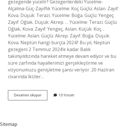
gezegende yücelir? Gezegenlerdeki Yücelme-
Alçalma-Güç-Zayıflık Yücelme: Koç Güçlü: Aslan. Zayıf:
Kova. Düşük: Terazi. Yücelme: Boğa. Güçlü: Yengeç
Zayıf: Oğlak. Düşük: Akrep. … Yücelme: Terazi. Güçlü:
Oğlak, Kova. Zayıf: Yengeç, Aslan. Küçük: Koç…
Yücelme: Aslan. Güçlü: Akrep. Zayıf: Boğa. Düşük:
Kova. Neptün hangi burçta 2024? Bu yıl, Neptün
gezegeni 2 Temmuz 2024’e kadar Balık
takımyıldızında hareket etmeye devam ediyor ve bu
süre zarfında hayallerimizi gerçekleştirme ve
vizyonumuzu genişletme şansı veriyor. 20 Haziran
civarında İkizler…
Neptun
Devamını okuyun
10 Yorum
Hangi
Burçta
Yucelir
Sitemap