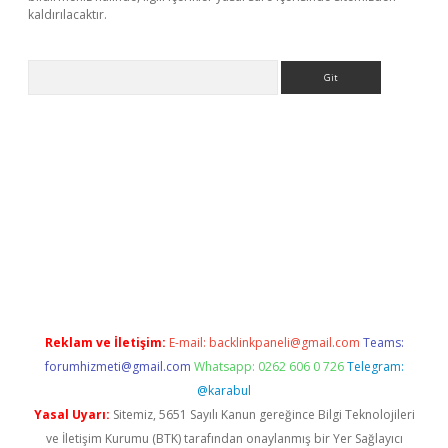
kaldırılacaktır.
Arama
bet.casino/
Reklam ve İletişim:
E-mail:
backlinkpaneli@gmail.com
Teams:
forumhizmeti@gmail.com
Whatsapp: 0262 606 0 726
Telegram:
@karabul
Yasal Uyarı:
Sitemiz, 5651 Sayılı Kanun gereğince Bilgi Teknolojileri
ve İletişim Kurumu (BTK) tarafından onaylanmış bir Yer Sağlayıcı