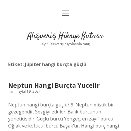
menüyü
Anasayfa
aç
Gizlilik Politikası
Alışveriş Hikaye Kutusu
Yasal Uyarı
Keyifli alışveriş tüyolarıyla tanış!
Hakkımızda
Etiket:
Jüpiter hangi burçta güçlü
Neptun Hangi Burçta Yucelir
Tarih: Eylül 19, 2024
Neptün hangi burçta güçlü? 9. Neptün mistik bir
gezegendir. Sezgiyi etkiler. Balık burcunun
yöneticisidir. Güçlü burcu Yengeç, en zayıf burcu
Oğlak ve kötücül burcu Başak’tır. Hangi burç hangi