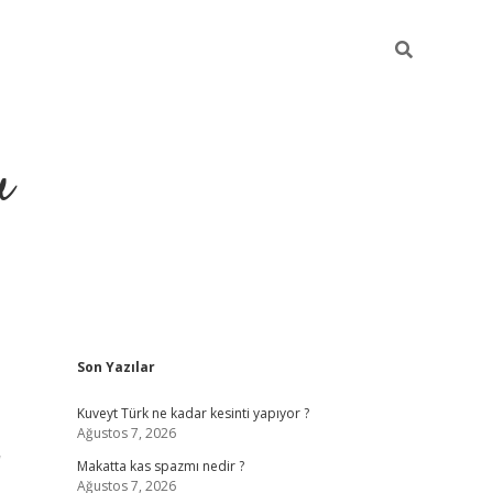
u
Sidebar
Son Yazılar
https://il
Kuveyt Türk ne kadar kesinti yapıyor ?
Ağustos 7, 2026
r
Makatta kas spazmı nedir ?
Ağustos 7, 2026