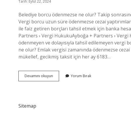
Tarih: Eylül 22, 2024
Belediye borcu ödenmezse ne olur? Takip sonrasınd
Vergi borcu uzun süre ödenmezse cezai yaptırımlar ar
ile faiz getiren borçları tahsil etmek için banka hesa
Partners › Vergi HukukuAyboğa + Partners › Vergi H
ödenmeyen ve dolayısıyla tahsil edilemeyen vergi b
ne olur? Emlak vergisi zamanında ödenmezse cezai 
mükellef, gecikmiş taksit için her ay 6183…
Belediyeye
Devamını okuyun
Yorum Bırak
Olan
Borçlar
Ödenmezse
Ne
Olur
Sitemap