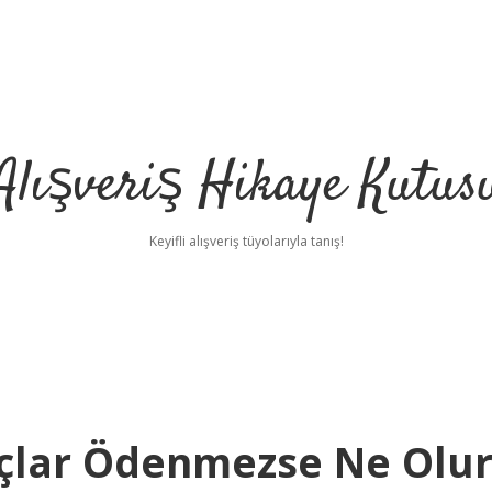
Alışveriş Hikaye Kutus
Keyifli alışveriş tüyolarıyla tanış!
rçlar Ödenmezse Ne Olu