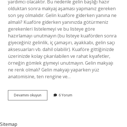
yardımcı olacaktır. Bu nedenle gelin başlığı hazır
olduktan sonra makyaj aşaması yapmanız gereken
son şey olmalıdır. Gelin kuaföre giderken yanına ne
almalı? Kuaföre giderken yanınızda götürmeniz
gerekenleri listelemeyi ve bu listeye göre
hazırlamayı unutmayın (bu listeye kuaförden sonra
giyeceğiniz gelinlik, iç çamaşırı, ayakkabı, gelin saçı
aksesuarları vb. dahil olabilir). Kuaföre gittiğinizde
üzerinizde kolay çıkarılabilen ve rahat kıyafetler,
örneğin gömlek giymeyi unutmayın. Gelin makyajı
ne renk olmalı? Gelin makyajı yaparken yüz
anatomisine, ten rengine ve…
Gelin
Devamını okuyun
6 Yorum
Makyajı
Yapılırken
Ne
Giyilir
Sitemap