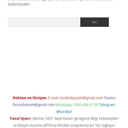
kaldırılacaktır.
Arama
ps://ilbet.casino/
Reklam ve İletişim:
E-mail:
backlinkpaneli@gmail.com
Teams:
forumhizmeti@gmail.com
Whatsapp: 0262 606 0 726
Telegram:
@karabul
Yasal Uyarı:
Sitemiz, 5651 Sayılı Kanun gereğince Bilgi Teknolojileri
ve İletişim Kurumu (BTK) tarafından onaylanmış bir Yer Sağlayıcı