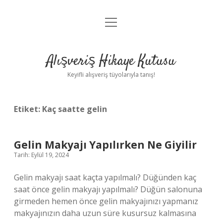
menüyü
Anasayfa
aç
Gizlilik Politikası
Alışveriş Hikaye Kutusu
Yasal Uyarı
Keyifli alışveriş tüyolarıyla tanış!
Hakkımızda
Etiket:
Kaç saatte gelin
Gelin Makyajı Yapılırken Ne Giyilir
Tarih: Eylül 19, 2024
Gelin makyajı saat kaçta yapılmalı? Düğünden kaç
saat önce gelin makyajı yapılmalı? Düğün salonuna
girmeden hemen önce gelin makyajınızı yapmanız
makyajınızın daha uzun süre kusursuz kalmasına