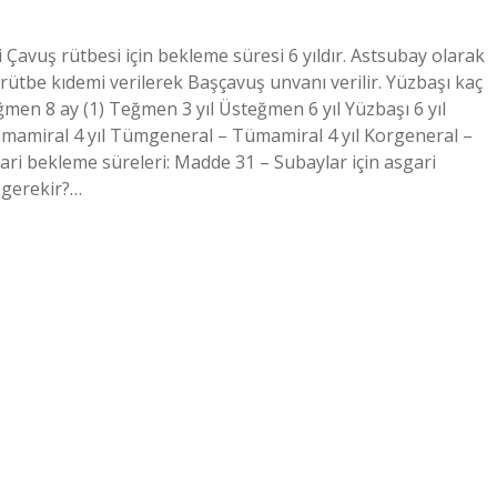
 Çavuş rütbesi için bekleme süresi 6 yıldır. Astsubay olarak
rütbe kıdemi verilerek Başçavuş unvanı verilir. Yüzbaşı kaç
men 8 ay (1) Teğmen 3 yıl Üsteğmen 6 yıl Yüzbaşı 6 yıl
 Tümamiral 4 yıl Tümgeneral – Tümamiral 4 yıl Korgeneral –
gari bekleme süreleri: Madde 31 – Subaylar için asgari
 gerekir?…