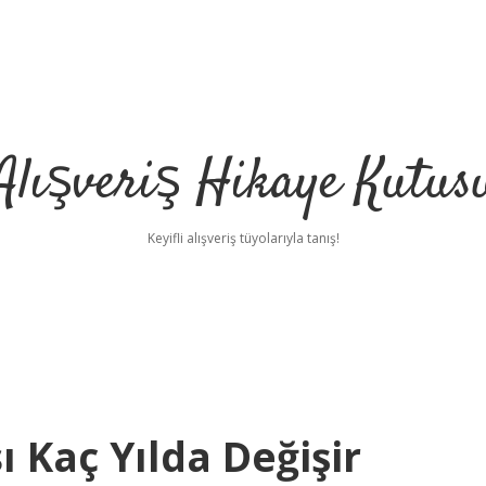
Alışveriş Hikaye Kutus
Keyifli alışveriş tüyolarıyla tanış!
ı Kaç Yılda Değişir