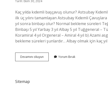
Tarih: Ekim 30, 2024
Kaç yılda kıdemli başçavuş olunur? Astsubay Kıdemli
ilk üç yılını tamamlayan Astsubay Kıdemli Çavuşlara 
yıl sonra binbaşı olur? Normal bekleme süreleri Teğ
Binbaşı 5 yıl Yarbay 3 yıl Albay 5 yıl Tuğgeneral –
Koramiral 4 yıl Orgeneral – Amiral 4 yıl b) Azami as
bekleme süreleri şunlardır… Albay olmak için kaç yıl
Askeri
Devamını okuyun
Yorum Bırak
Rütbeler
Arası
Kaç
Yılda
Değişir
Sitemap