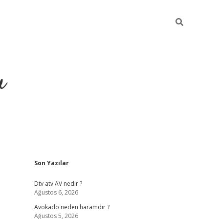
u
Sidebar
Son Yazılar
https://ilbet.casino/
Dtv atv AV nedir ?
Ağustos 6, 2026
Avokado neden haramdır ?
Ağustos 5, 2026