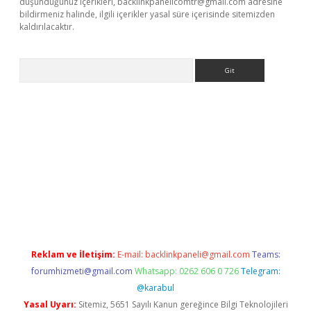
düşündüğünüz içerikleri,
backlinkpanelicomtr@gmail.com
adresine
bildirmeniz halinde, ilgili içerikler yasal süre içerisinde sitemizden
kaldırılacaktır.
Arama
ps://ilbet.casino/
Reklam ve İletişim:
E-mail:
backlinkpaneli@gmail.com
Teams:
forumhizmeti@gmail.com
Whatsapp: 0262 606 0 726
Telegram:
@karabul
Yasal Uyarı:
Sitemiz, 5651 Sayılı Kanun gereğince Bilgi Teknolojileri