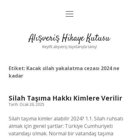
menüyü
Anasayfa
aç
Gizlilik Politikası
Alışveriş Hikaye Kutusu
Yasal Uyarı
Keyifli alışveriş tüyolarıyla tanış!
Hakkımızda
Etiket:
Kacak silah yakalatma cezası 2024 ne
kadar
Silah Taşıma Hakkı Kimlere Verilir
Tarih: Ocak 26, 2025
Silah taşıma kimler alabilir 2024? 1.1. Silah ruhsatı
almak için genel şartlar: Türkiye Cumhuriyeti
vatandaşı olmak. Normal bir vatandaş taşıma