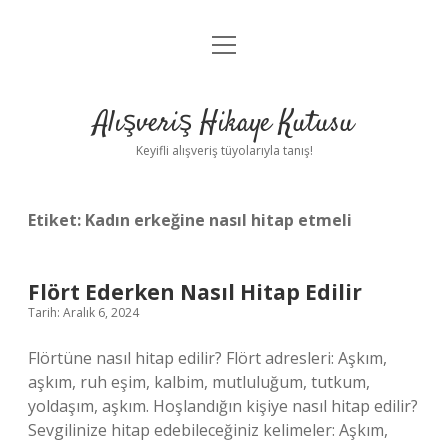
menüyü
Anasayfa
aç
Gizlilik Politikası
Alışveriş Hikaye Kutusu
Yasal Uyarı
Keyifli alışveriş tüyolarıyla tanış!
Hakkımızda
Etiket:
Kadın erkeğine nasıl hitap etmeli
Flört Ederken Nasıl Hitap Edilir
Tarih: Aralık 6, 2024
Flörtüne nasıl hitap edilir? Flört adresleri: Aşkım,
aşkım, ruh eşim, kalbim, mutluluğum, tutkum,
yoldaşım, aşkım. Hoşlandığın kişiye nasıl hitap edilir?
Sevgilinize hitap edebileceğiniz kelimeler: Aşkım,