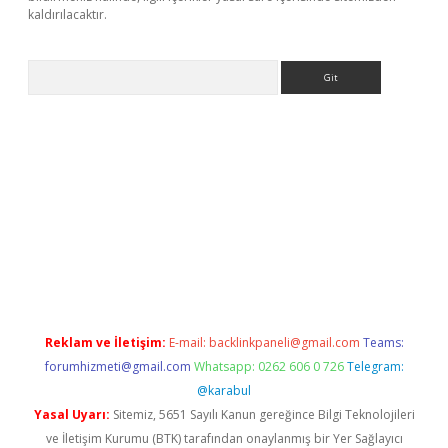
kaldırılacaktır.
Arama
.casino/
Reklam ve İletişim:
E-mail:
backlinkpaneli@gmail.com
Teams:
forumhizmeti@gmail.com
Whatsapp: 0262 606 0 726
Telegram:
@karabul
Yasal Uyarı:
Sitemiz, 5651 Sayılı Kanun gereğince Bilgi Teknolojileri
ve İletişim Kurumu (BTK) tarafından onaylanmış bir Yer Sağlayıcı