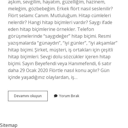
aşkım, sevgilim, hayatım, güzelliğim, hazinem,
meleğim, gözbebeğim. Erkek flört nasıl seslenilir?
Flört selamı: Canım. Mutluluğum. Hitap cümleleri
nelerdir? Hangi hitap biçimleri vardır? Saygı ifade
eden hitap biçimlerine örnekler. Telefon
görüşmelerinde “saygıdeğer” hitap biçimi. Resmi
yazışmalarda “günaydın”, “iyi günler”, “iyi akşamlar”
hitap biçimi. Şirket, müşteri, iş ortakları için çeşitli
hitap biçimleri. Sevgi dolu sözcükler içeren hitap
biçimi. Sayın Beyefendi veya Hanımefendi, 6 satır
daha 29 Ocak 2020 Flörtle nasıl konu açılır? Gün
içinde yaşadığınız olaylardan, iş…
Flört
Devamını okuyun
Yorum Bırak
Ederken
Nasıl
Hitap
Edilir
Sitemap