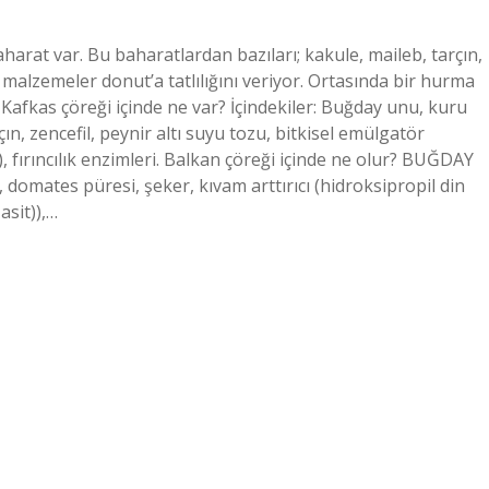
harat var. Bu baharatlardan bazıları; kakule, maileb, tarçın,
 malzemeler donut’a tatlılığını veriyor. Ortasında bir hurma
afkas çöreği içinde ne var? İçindekiler: Buğday unu, kuru
n, zencefil, peynir altı suyu tozu, bitkisel emülgatör
), fırıncılık enzimleri. Balkan çöreği içinde ne olur? BUĞDAY
 domates püresi, şeker, kıvam arttırıcı (hidroksipropil din
 asit)),…