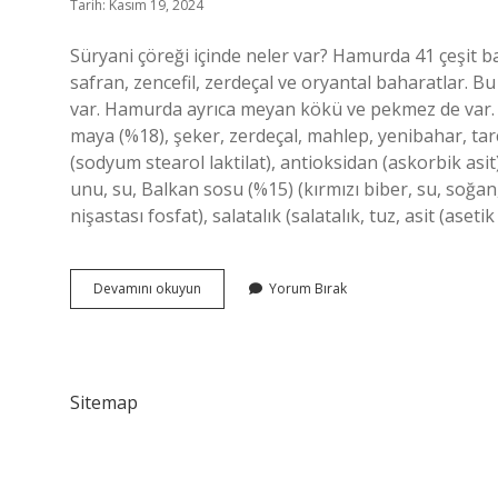
Tarih: Kasım 19, 2024
Süryani çöreği içinde neler var? Hamurda 41 çeşit ba
safran, zencefil, zerdeçal ve oryantal baharatlar. Bu
var. Hamurda ayrıca meyan kökü ve pekmez de var. K
maya (%18), şeker, zerdeçal, mahlep, yenibahar, tarçı
(sodyum stearol laktilat), antioksidan (askorbik asit
unu, su, Balkan sosu (%15) (kırmızı biber, su, soğan,
nişastası fosfat), salatalık (salatalık, tuz, asit (asetik
Dağıstan
Devamını okuyun
Yorum Bırak
Çöreği
Içinde
Ne
Var
Sitemap