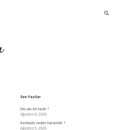
u
Sidebar
Son Yazılar
https://ilbet
Dtv atv AV nedir ?
Ağustos 6, 2026
Avokado neden haramdır ?
Ağustos 5, 2026