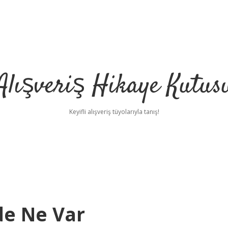
Alışveriş Hikaye Kutus
Keyifli alışveriş tüyolarıyla tanış!
de Ne Var