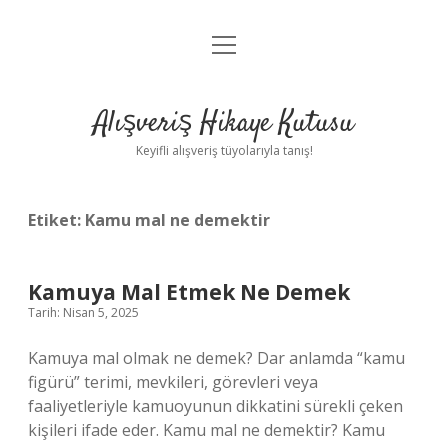
menüyü
Anasayfa
aç
Gizlilik Politikası
Alışveriş Hikaye Kutusu
Yasal Uyarı
Keyifli alışveriş tüyolarıyla tanış!
Hakkımızda
Etiket:
Kamu mal ne demektir
Kamuya Mal Etmek Ne Demek
Tarih: Nisan 5, 2025
Kamuya mal olmak ne demek? Dar anlamda “kamu
figürü” terimi, mevkileri, görevleri veya
faaliyetleriyle kamuoyunun dikkatini sürekli çeken
kişileri ifade eder. Kamu mal ne demektir? Kamu