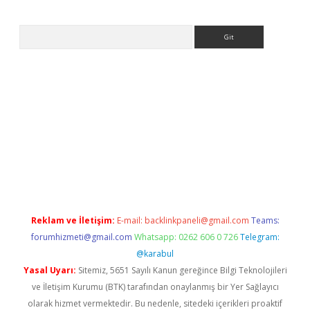
Arama
ps://ilbet.casino/
Reklam ve İletişim:
E-mail:
backlinkpaneli@gmail.com
Teams:
forumhizmeti@gmail.com
Whatsapp: 0262 606 0 726
Telegram:
@karabul
Yasal Uyarı:
Sitemiz, 5651 Sayılı Kanun gereğince Bilgi Teknolojileri
ve İletişim Kurumu (BTK) tarafından onaylanmış bir Yer Sağlayıcı
olarak hizmet vermektedir. Bu nedenle, sitedeki içerikleri proaktif