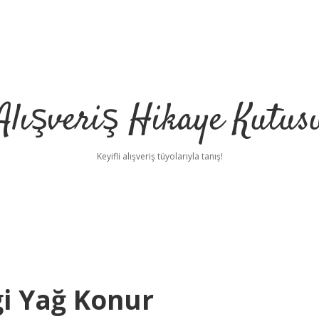
Alışveriş Hikaye Kutus
Keyifli alışveriş tüyolarıyla tanış!
i Yağ Konur