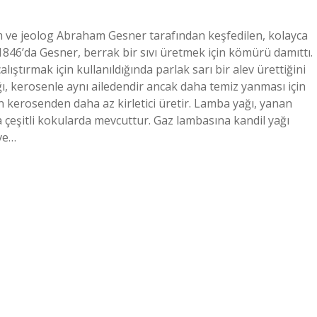
im ve jeolog Abraham Gesner tarafından keşfedilen, kolayca
 1846’da Gesner, berrak bir sıvı üretmek için kömürü damıttı.
ıştırmak için kullanıldığında parlak sarı bir alev ürettiğini
ağı, kerosenle aynı ailedendir ancak daha temiz yanması için
n kerosenden daha az kirletici üretir. Lamba yağı, yanan
eşitli kokularda mevcuttur. Gaz lambasına kandil yağı
ve…