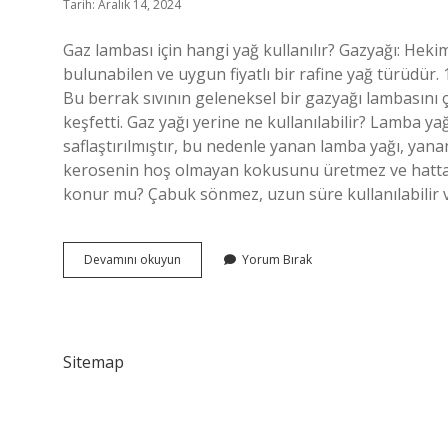
Tarih: Aralık 14, 2024
Gaz lambası için hangi yağ kullanılır? Gazyağı: Hek
bulunabilen ve uygun fiyatlı bir rafine yağ türüdür.
Bu berrak sıvının geleneksel bir gazyağı lambasını çal
keşfetti. Gaz yağı yerine ne kullanılabilir? Lamba y
saflaştırılmıştır, bu nedenle yanan lamba yağı, yana
kerosenin hoş olmayan kokusunu üretmez ve hatta ç
konur mu? Çabuk sönmez, uzun süre kullanılabilir 
Gaz
Devamını okuyun
Yorum Bırak
Lambasına
Hangi
Yağ
Konur
Sitemap