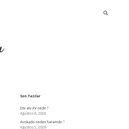
u
Sidebar
Son Yazılar
https://ilb
Dtv atv AV nedir ?
Ağustos 6, 2026
Avokado neden haramdır ?
Ağustos 5, 2026