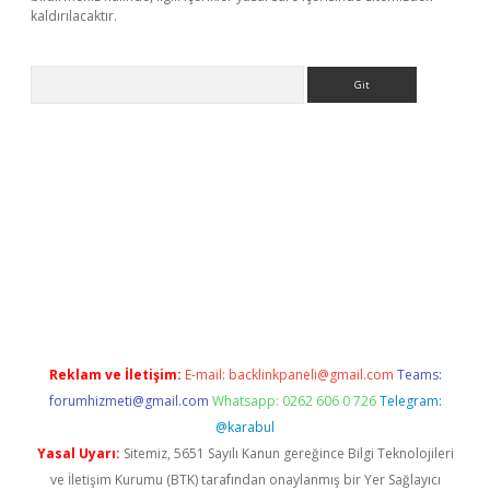
kaldırılacaktır.
Arama
ps://ilbet.casino/
Reklam ve İletişim:
E-mail:
backlinkpaneli@gmail.com
Teams:
forumhizmeti@gmail.com
Whatsapp: 0262 606 0 726
Telegram:
@karabul
Yasal Uyarı:
Sitemiz, 5651 Sayılı Kanun gereğince Bilgi Teknolojileri
ve İletişim Kurumu (BTK) tarafından onaylanmış bir Yer Sağlayıcı