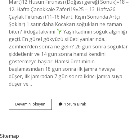
Mart)12 Hüsun Fırtınası (Doğası gereği Sönük)»18 –
12. Hafta Çanakkale Zaferi19»25 – 13. Hafta26
Çaylak Fırtınası (11-16 Mart, Kışın Sonunda Artçı
Şoklar) 1 satır daha Kocakarı soğukları ne zaman
biter? #doğatakvimi
Yaşlı kadının soğuk algınlığı
geçti. En güzel gökyüzü silüeti yanlarında.
Zemheri’den sonra ne gelir? 26 gün sonra soğuklar
şiddetlenir ve 14 gün sonra hamsi kendini
göstermeye başlar. Hamsi üretiminin
başlamasından 18 gün sonra ilk jamra havaya
düşer, ilk jamradan 7 gün sonra ikinci jamra suya
düşer ve…
Kocakarı
Devamını okuyun
Yorum Bırak
Soğuklarından
Sonra
Ne
Gelir
Sitemap