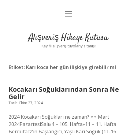
menüyü
Anasayfa
aç
Gizlilik Politikası
Alışveriş Hikaye Kutusu
Yasal Uyarı
Keyifli alışveriş tüyolarıyla tanış!
Hakkımızda
Etiket:
Karı koca her gün ilişkiye girebilir mi
Kocakarı Soğuklarından Sonra Ne
Gelir
Tarih: Ekim 27, 2024
2024 Kocakarı Soğukları ne zaman? « » Mart
2024PazartesiSalı»4 – 105. Hafta»11 – 11. Hafta
Berdül’acz’ın Başlangıcı, Yaşlı Karı Soğuk (11-16