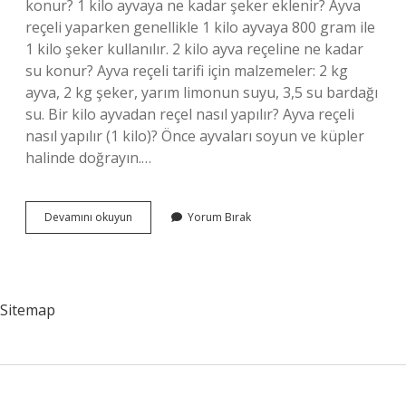
konur? 1 kilo ayvaya ne kadar şeker eklenir? Ayva
reçeli yaparken genellikle 1 kilo ayvaya 800 gram ile
1 kilo şeker kullanılır. 2 kilo ayva reçeline ne kadar
su konur? Ayva reçeli tarifi için malzemeler: 2 kg
ayva, 2 kg şeker, yarım limonun suyu, 3,5 su bardağı
su. Bir kilo ayvadan reçel nasıl yapılır? Ayva reçeli
nasıl yapılır (1 kilo)? Önce ayvaları soyun ve küpler
halinde doğrayın.…
3
Devamını okuyun
Yorum Bırak
Kilo
Ayvaya
Kaç
Kilo
Şeker
Sitemap
Konur