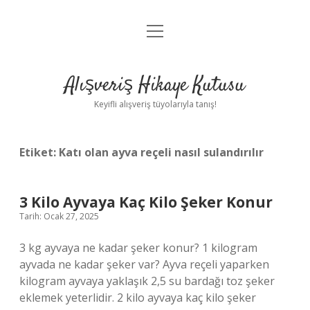
menüyü
Anasayfa
aç
Gizlilik Politikası
Alışveriş Hikaye Kutusu
Yasal Uyarı
Keyifli alışveriş tüyolarıyla tanış!
Hakkımızda
Etiket:
Katı olan ayva reçeli nasıl sulandırılır
3 Kilo Ayvaya Kaç Kilo Şeker Konur
Tarih: Ocak 27, 2025
3 kg ayvaya ne kadar şeker konur? 1 kilogram
ayvada ne kadar şeker var? Ayva reçeli yaparken
kilogram ayvaya yaklaşık 2,5 su bardağı toz şeker
eklemek yeterlidir. 2 kilo ayvaya kaç kilo şeker