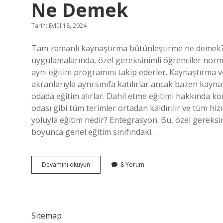
Ne Demek
Tarih: Eylül 18, 2024
Tam zamanlı kaynaştırma bütünleştirme ne demek?
uygulamalarında, özel gereksinimli öğrenciler normal
aynı eğitim programını takip ederler. Kaynaştırma v
akranlarıyla aynı sınıfa katılırlar ancak bazen kaynak
odada eğitim alırlar. Dahil etme eğitimi hakkında 
odası gibi tüm terimler ortadan kaldırılır ve tüm hi
yoluyla eğitim nedir? Entegrasyon: Bu, özel gereksin
boyunca genel eğitim sınıfındaki…
Tam
Devamını okuyun
8 Yorum
Zamanlı
Kaynaştırma
Ve
Bütünleştirme
Ne
Sitemap
Demek