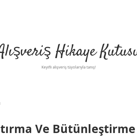
Alışveriş Hikaye Kutus
Keyifli alışveriş tüyolarıyla tanış!
ı
tırma Ve Bütünleştirme