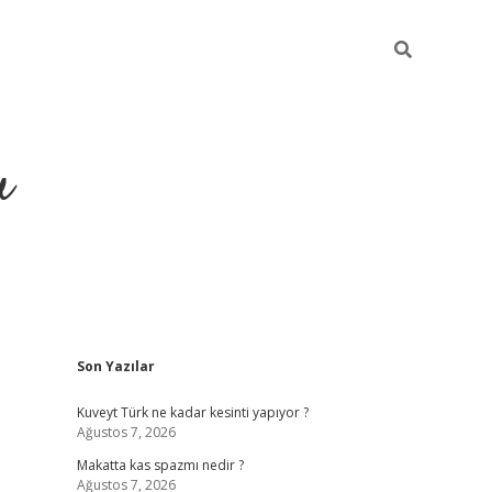
u
Sidebar
Son Yazılar
https://ilbe
Kuveyt Türk ne kadar kesinti yapıyor ?
Ağustos 7, 2026
Makatta kas spazmı nedir ?
Ağustos 7, 2026