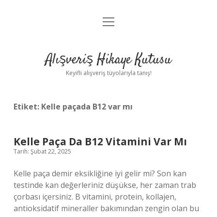
menüyü
Anasayfa
aç
Gizlilik Politikası
Alışveriş Hikaye Kutusu
Yasal Uyarı
Keyifli alışveriş tüyolarıyla tanış!
Hakkımızda
Etiket:
Kelle paçada B12 var mı
Kelle Paça Da B12 Vitamini Var Mı
Tarih: Şubat 22, 2025
Kelle paça demir eksikliğine iyi gelir mi? Son kan
testinde kan değerleriniz düşükse, her zaman trab
çorbası içersiniz. B vitamini, protein, kollajen,
antioksidatif mineraller bakımından zengin olan bu