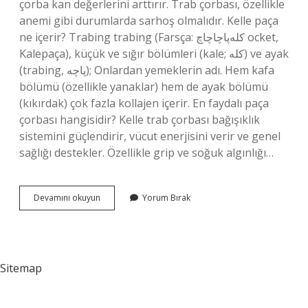
çorba kan değerlerini arttırır. Trab çorbası, özellikle
anemi gibi durumlarda sarhoş olmalıdır. Kelle paça
ne içerir? Trabing trabing (Farsça: کله‌پاچاچاچ ocket,
Kalepaça), küçük ve sığır bölümleri (kale; کله) ve ayak
(trabing, پاچه); Onlardan yemeklerin adı. Hem kafa
bölümü (özellikle yanaklar) hem de ayak bölümü
(kıkırdak) çok fazla kollajen içerir. En faydalı paça
çorbası hangisidir? Kelle trab çorbası bağışıklık
sistemini güçlendirir, vücut enerjisini verir ve genel
sağlığı destekler. Özellikle grip ve soğuk algınlığı…
Kelle
Devamını okuyun
Yorum Bırak
Paça
Da
B12
Vitamini
Var
Sitemap
Mı