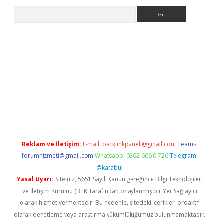
Arama
ps://ilbet.casino/
Reklam ve İletişim:
E-mail:
backlinkpaneli@gmail.com
Teams:
forumhizmeti@gmail.com
Whatsapp: 0262 606 0 726
Telegram:
@karabul
Yasal Uyarı:
Sitemiz, 5651 Sayılı Kanun gereğince Bilgi Teknolojileri
ve İletişim Kurumu (BTK) tarafından onaylanmış bir Yer Sağlayıcı
olarak hizmet vermektedir. Bu nedenle, sitedeki içerikleri proaktif
olarak denetleme veya araştırma yükümlülüğümüz bulunmamaktadır.