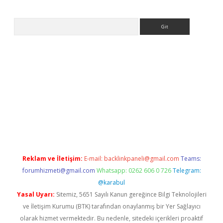
Arama
ps://ilbet.casino/
Reklam ve İletişim:
E-mail:
backlinkpaneli@gmail.com
Teams:
forumhizmeti@gmail.com
Whatsapp: 0262 606 0 726
Telegram:
@karabul
Yasal Uyarı:
Sitemiz, 5651 Sayılı Kanun gereğince Bilgi Teknolojileri
ve İletişim Kurumu (BTK) tarafından onaylanmış bir Yer Sağlayıcı
olarak hizmet vermektedir. Bu nedenle, sitedeki içerikleri proaktif