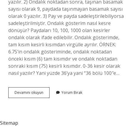
yazılır. 2) Ondalık noktadan sonra, taşınan basamak
sayısı olarak 9, paydada taşınmayan basamak sayısı
olarak 0 yazılır. 3) Pay ve payda sadeleştirilebiliyorsa
sadeleştirilmiştir. Ondalık gösterim nasıl kesre
dönüşür? Paydaları 10, 100, 1000 olan kesirler
ondalık olarak ifade edilebilir. Ondalık gösterimde,
tam kısım kesirli kısımdan virgülle ayrılır. ÖRNEK:
6.75’in ondalık gösteriminde, ondalık noktadan
önceki kısım (6) tam kısımdır ve ondalık noktadan
sonraki kısım (75) kesirli kısımdır. 0-36 kesir olarak
nasıl yazılır? Yani yüzde 36’ya yani “36 bölü 100″e…
Ondalık
Devamını okuyun
Yorum Bırak
Sayılar
Kesir
Olarak
Nasıl
Ifade
Sitemap
Edilir