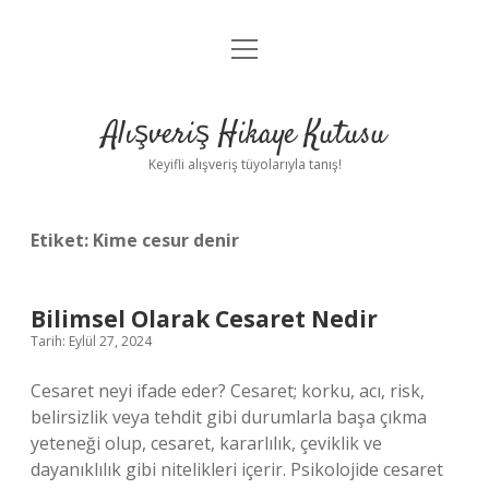
menüyü
Anasayfa
aç
Gizlilik Politikası
Alışveriş Hikaye Kutusu
Yasal Uyarı
Keyifli alışveriş tüyolarıyla tanış!
Hakkımızda
Etiket:
Kime cesur denir
Bilimsel Olarak Cesaret Nedir
Tarih: Eylül 27, 2024
Cesaret neyi ifade eder? Cesaret; korku, acı, risk,
belirsizlik veya tehdit gibi durumlarla başa çıkma
yeteneği olup, cesaret, kararlılık, çeviklik ve
dayanıklılık gibi nitelikleri içerir. Psikolojide cesaret