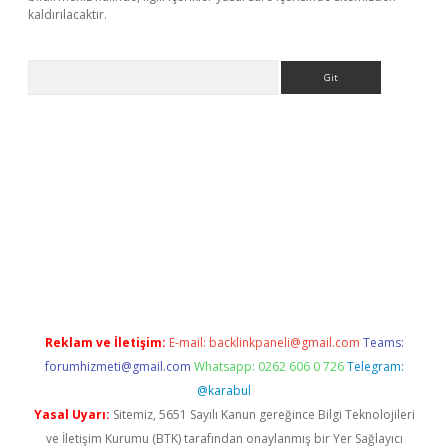
kaldırılacaktır.
Arama
ps://ilbet.casino/
Reklam ve İletişim:
E-mail:
backlinkpaneli@gmail.com
Teams:
forumhizmeti@gmail.com
Whatsapp: 0262 606 0 726
Telegram:
@karabul
Yasal Uyarı:
Sitemiz, 5651 Sayılı Kanun gereğince Bilgi Teknolojileri
ve İletişim Kurumu (BTK) tarafından onaylanmış bir Yer Sağlayıcı