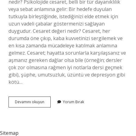
nedir? Psikolojide cesaret, belli bir tür dayanıklılık
veya sebat anlamına gelir: Bir hedefe duyulan
tutkuyla birleştiğinde, istediğinizi elde etmek için
uzun vadeli çabalar göstermenizi sağlayan
duygudur. Cesaret değeri nedir? Cesaret, her
durumda öne çıkıp, kaba kuvvetinizi sergilemek ve
en kısa zamanda mücadeleye katılmak anlamına
gelmez. Cesaret; hayatta sorunlarla karşılaşsanız ve
aşmanız gereken dağlar olsa bile (örneğin; dersler
çok zor olmasına rağmen iyi notlarla dersi geçmek
gibi), şüphe, umutsuzluk, üzüntü ve depresyon gibi
kötü…
Bilimsel
Devamını okuyun
Yorum Bırak
Olarak
Cesaret
Nedir
Sitemap