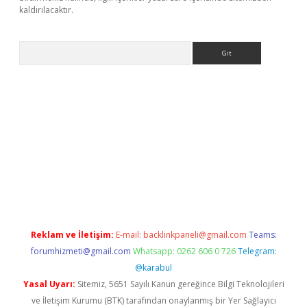
kaldırılacaktır.
Arama
tps://ilbet.casino/
Reklam ve İletişim:
E-mail:
backlinkpaneli@gmail.com
Teams:
forumhizmeti@gmail.com
Whatsapp: 0262 606 0 726
Telegram:
@karabul
Yasal Uyarı:
Sitemiz, 5651 Sayılı Kanun gereğince Bilgi Teknolojileri
ve İletişim Kurumu (BTK) tarafından onaylanmış bir Yer Sağlayıcı