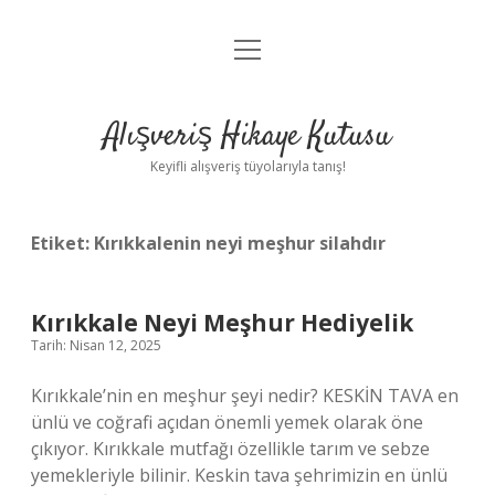
menüyü
Anasayfa
aç
Gizlilik Politikası
Alışveriş Hikaye Kutusu
Yasal Uyarı
Keyifli alışveriş tüyolarıyla tanış!
Hakkımızda
Etiket:
Kırıkkalenin neyi meşhur silahdır
Kırıkkale Neyi Meşhur Hediyelik
Tarih: Nisan 12, 2025
Kırıkkale’nin en meşhur şeyi nedir? KESKİN TAVA en
ünlü ve coğrafi açıdan önemli yemek olarak öne
çıkıyor. Kırıkkale mutfağı özellikle tarım ve sebze
yemekleriyle bilinir. Keskin tava şehrimizin en ünlü