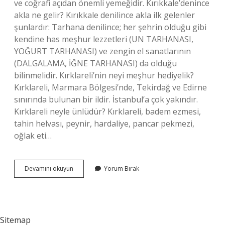
ve coğrafi açıdan önemli yemeğidir. Kırıkkale’denince
akla ne gelir? Kırıkkale denilince akla ilk gelenler
şunlardır: Tarhana denilince; her şehrin olduğu gibi
kendine has meşhur lezzetleri (UN TARHANASI,
YOĞURT TARHANASI) ve zengin el sanatlarının
(DALGALAMA, İĞNE TARHANASI) da olduğu
bilinmelidir. Kırklareli’nin neyi meşhur hediyelik?
Kırklareli, Marmara Bölgesi’nde, Tekirdağ ve Edirne
sınırında bulunan bir ildir. İstanbul’a çok yakındır.
Kırklareli neyle ünlüdür? Kırklareli, badem ezmesi,
tahin helvası, peynir, hardaliye, pancar pekmezi,
oğlak eti…
Kırıkkale
Devamını okuyun
Yorum Bırak
Neyi
Meşhur
Hediyelik
Sitemap