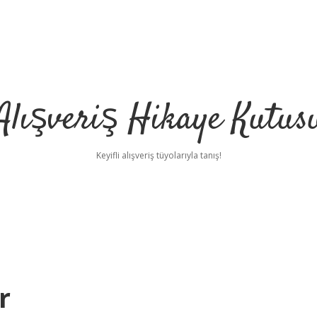
Alışveriş Hikaye Kutus
Keyifli alışveriş tüyolarıyla tanış!
r