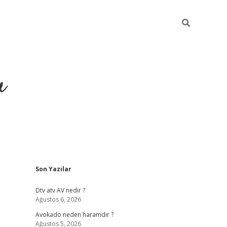
u
Sidebar
Son Yazılar
https://ilbet
Dtv atv AV nedir ?
Ağustos 6, 2026
Avokado neden haramdır ?
Ağustos 5, 2026