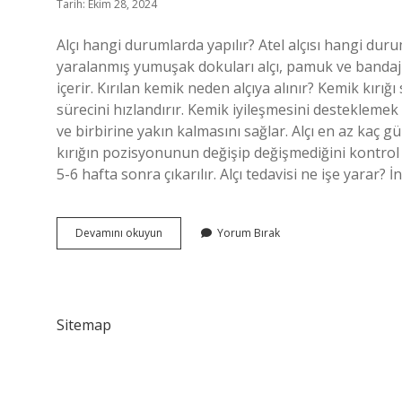
Tarih: Ekim 28, 2024
Alçı hangi durumlarda yapılır? Atel alçısı hangi duru
yaralanmış yumuşak dokuları alçı, pamuk ve bandajl
içerir. Kırılan kemik neden alçıya alınır? Kemik kırı
sürecini hızlandırır. Kemik iyileşmesini desteklemek i
ve birbirine yakın kalmasını sağlar. Alçı en az kaç g
kırığın pozisyonunun değişip değişmediğini kontrol e
5-6 hafta sonra çıkarılır. Alçı tedavisi ne işe yarar
Alçı
Devamını okuyun
Yorum Bırak
Ne
Zaman
Takılır
Sitemap