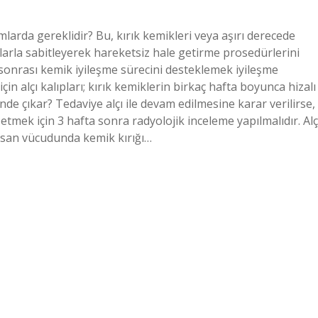
mlarda gereklidir? Bu, kırık kemikleri veya aşırı derecede
arla sabitleyerek hareketsiz hale getirme prosedürlerini
ğı sonrası kemik iyileşme sürecini desteklemek iyileşme
çin alçı kalıpları; kırık kemiklerin birkaç hafta boyunca hizalı
ünde çıkar? Tedaviye alçı ile devam edilmesine karar verilirse,
tmek için 3 hafta sonra radyolojik inceleme yapılmalıdır. Alç
? İnsan vücudunda kemik kırığı…