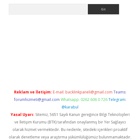
Arama
s://ilbet.casino/
Reklam ve İletişim:
E-mail:
backlinkpaneli@gmail.com
Teams:
forumhizmeti@gmail.com
Whatsapp: 0262 606 0 726
Telegram:
@karabul
Yasal Uyarı:
Sitemiz, 5651 Sayılı Kanun gereğince Bilgi Teknolojileri
ve İletişim Kurumu (BTK) tarafından onaylanmış bir Yer Sağlayıcı
olarak hizmet vermektedir. Bu nedenle, sitedeki içerikleri proaktif
olarak denetleme veya araştırma yükümlülüğümüz bulunmamaktadır.