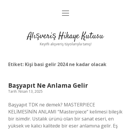
menüyü
Anasayfa
aç
Gizlilik Politikası
Alışveriş Hikaye Kutusu
Yasal Uyarı
Keyifli alışveriş tüyolarıyla tanış!
Hakkımızda
Etiket:
Kişi basi gelir 2024 ne kadar olacak
Başyapıt Ne Anlama Gelir
Tarih: Nisan 13, 2025
Başyapıt TDK ne demek? MASTERPIECE
KELİMESİNİN ANLAMI “Masterpiece” kelimesi bileşik
bir isimdir. Ustalık ürünü olan bir sanat eseri, en
yüksek ve kalıcı kalitede bir eser anlamına gelir. Eş