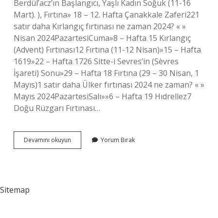
Berdül’acz’ın Başlangıcı, Yaşlı Kadın Soğuk (11-16
Mart). ), Fırtına» 18 – 12. Hafta Çanakkale Zaferi221
satır daha Kırlangıç fırtınası ne zaman 2024? « »
Nisan 2024PazartesiCuma»8 – Hafta 15 Kırlangıç ​​
(Advent) Fırtınası12 Fırtına (11-12 Nisan)»15 – Hafta
1619»22 – Hafta 1726 Sitte-i Sevres’in (Sèvres
İşareti) Sonu»29 – Hafta 18 Fırtına (29 – 30 Nisan, 1
Mayıs)1 satır daha Ülker fırtınası 2024 ne zaman? « »
Mayıs 2024PazartesiSalı»»6 – Hafta 19 Hıdrellez7
Doğu Rüzgarı Fırtınası…
Çaylak
Devamını okuyun
Yorum Bırak
Fırtınası
Ne
Zaman
Sitemap