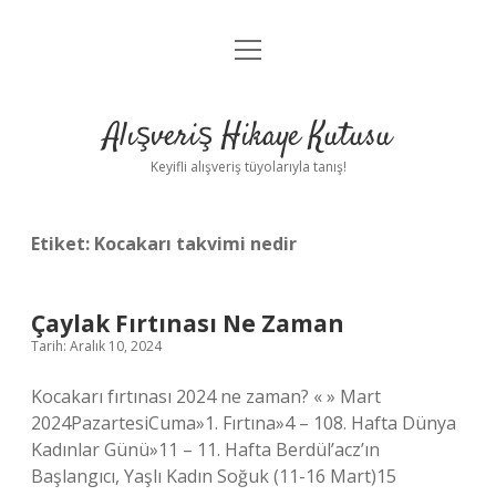
menüyü
Anasayfa
aç
Gizlilik Politikası
Alışveriş Hikaye Kutusu
Yasal Uyarı
Keyifli alışveriş tüyolarıyla tanış!
Hakkımızda
Etiket:
Kocakarı takvimi nedir
Çaylak Fırtınası Ne Zaman
Tarih: Aralık 10, 2024
Kocakarı fırtınası 2024 ne zaman? « » Mart
2024PazartesiCuma»1. Fırtına»4 – 108. Hafta Dünya
Kadınlar Günü»11 – 11. Hafta Berdül’acz’ın
Başlangıcı, Yaşlı Kadın Soğuk (11-16 Mart)15