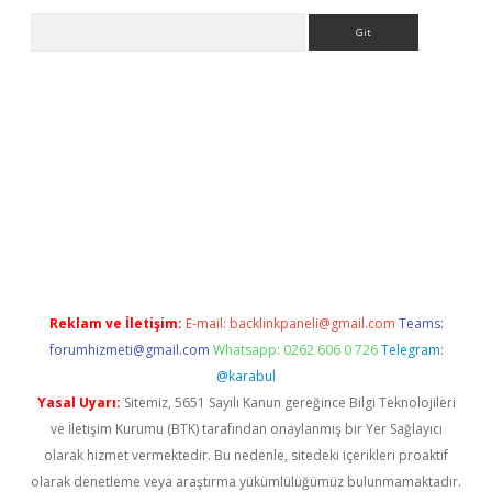
Arama
ps://ilbet.casino/
Reklam ve İletişim:
E-mail:
backlinkpaneli@gmail.com
Teams:
forumhizmeti@gmail.com
Whatsapp: 0262 606 0 726
Telegram:
@karabul
Yasal Uyarı:
Sitemiz, 5651 Sayılı Kanun gereğince Bilgi Teknolojileri
ve İletişim Kurumu (BTK) tarafından onaylanmış bir Yer Sağlayıcı
olarak hizmet vermektedir. Bu nedenle, sitedeki içerikleri proaktif
olarak denetleme veya araştırma yükümlülüğümüz bulunmamaktadır.