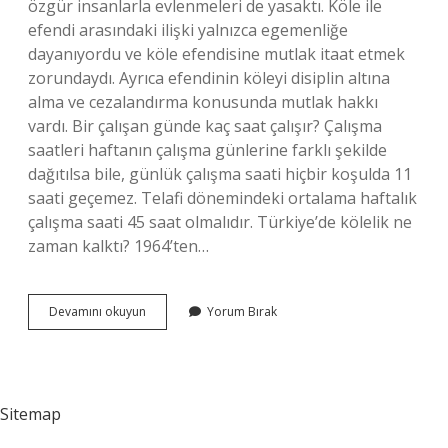
özgür insanlarla evlenmeleri de yasaktı. Köle ile
efendi arasındaki ilişki yalnızca egemenliğe
dayanıyordu ve köle efendisine mutlak itaat etmek
zorundaydı. Ayrıca efendinin köleyi disiplin altına
alma ve cezalandırma konusunda mutlak hakkı
vardı. Bir çalışan günde kaç saat çalışır? Çalışma
saatleri haftanın çalışma günlerine farklı şekilde
dağıtılsa bile, günlük çalışma saati hiçbir koşulda 11
saati geçemez. Telafi dönemindeki ortalama haftalık
çalışma saati 45 saat olmalıdır. Türkiye’de kölelik ne
zaman kalktı? 1964’ten…
Köleler
Devamını okuyun
Yorum Bırak
Günde
Kaç
Saat
Çalışır
Sitemap