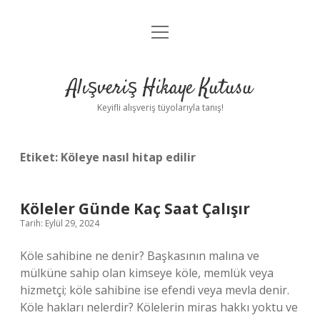
menüyü
Anasayfa
aç
Gizlilik Politikası
Alışveriş Hikaye Kutusu
Yasal Uyarı
Keyifli alışveriş tüyolarıyla tanış!
Hakkımızda
Etiket:
Köleye nasıl hitap edilir
Köleler Günde Kaç Saat Çalışır
Tarih: Eylül 29, 2024
Köle sahibine ne denir? Başkasının malına ve
mülküne sahip olan kimseye köle, memlük veya
hizmetçi; köle sahibine ise efendi veya mevla denir.
Köle hakları nelerdir? Kölelerin miras hakkı yoktu ve