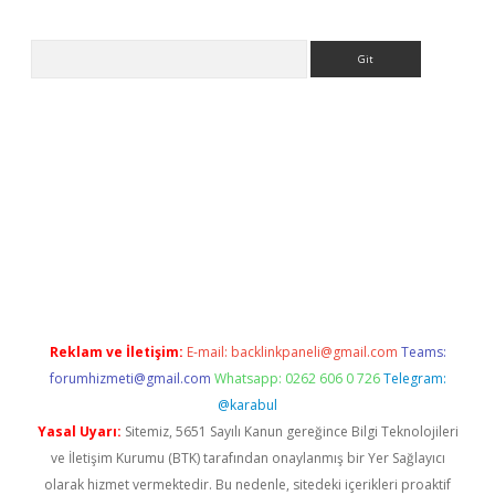
Arama
ttps://ilbet.casino/
Reklam ve İletişim:
E-mail:
backlinkpaneli@gmail.com
Teams:
forumhizmeti@gmail.com
Whatsapp: 0262 606 0 726
Telegram:
@karabul
Yasal Uyarı:
Sitemiz, 5651 Sayılı Kanun gereğince Bilgi Teknolojileri
ve İletişim Kurumu (BTK) tarafından onaylanmış bir Yer Sağlayıcı
olarak hizmet vermektedir. Bu nedenle, sitedeki içerikleri proaktif