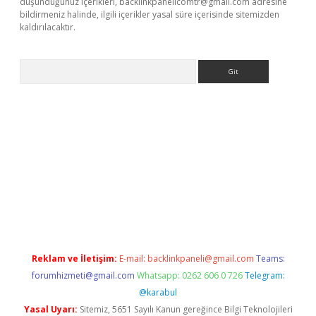
düşündüğünüz içerikleri,
backlinkpanelicomtr@gmail.com
adresine
bildirmeniz halinde, ilgili içerikler yasal süre içerisinde sitemizden
kaldırılacaktır.
Arama
ps://ilbet.casino/
Reklam ve İletişim:
E-mail:
backlinkpaneli@gmail.com
Teams:
forumhizmeti@gmail.com
Whatsapp: 0262 606 0 726
Telegram:
@karabul
Yasal Uyarı:
Sitemiz, 5651 Sayılı Kanun gereğince Bilgi Teknolojileri