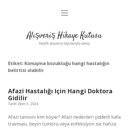
menüyü
Anasayfa
aç
Gizlilik Politikası
Alışveriş Hikaye Kutusu
Yasal Uyarı
Keyifli alışveriş tüyolarıyla tanış!
Hakkımızda
Etiket:
Konuşma bozukluğu hangi hastalığın
belirtisi olabilir
Afazi Hastalığı Için Hangi Doktora
Gidilir
Tarih: Ekim 5, 2024
Afazi tanısını kim koyar? Afazi nedenleri şiddetli kafa
travması, beyin tümörü veya enfeksiyon ise hafıza