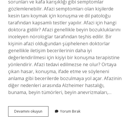
sorunları ve kafa karışıklığı gibi semptomlar
gözlemlenebilir. Afazi semptomları olan kişilerde
kesin tanı koymak için konuşma ve dil patoloğu
tarafından kapsamlı testler yapılır. Afazi için hangi
doktora gidilir? Afazi genellikle beyin bozukluklarını
inceleyen nörologlar tarafından teşhis edilir. Bir
kişinin afazi olduğundan şüphelenen doktorlar
genellikle iletişim becerilerinin daha iyi
değerlendirilmesi için kişiyi bir konuşma terapistine
yönlendirir. Afazi tedavi edilmezse ne olur? Ortaya
çıkan hasar, konuşma, ifade etme ve söyleneni
anlama gibi becerilerde bozulmaya yol açar. Afazinin
diğer nedenleri arasında Alzheimer hastalığı,
bunama, beyin tümörleri, beyin anevrizmaları,…
Afazi
Devamını okuyun
Yorum Bırak
Hastalığı
Için
Hangi