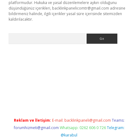
platformudur. Hukuka ve yasal düzenlemelere aykırı olduğunu
düşündüğünüz içerikleri,
backlinkpanelicomtr@gmail.com
adresine
bildirmeniz halinde, ilgili içerikler yasal süre içerisinde sitemizden
kaldırılacaktır.
Arama
ps://ilbet.casino/
Reklam ve İletişim:
E-mail:
backlinkpaneli@gmail.com
Teams:
forumhizmeti@gmail.com
Whatsapp: 0262 606 0 726
Telegram:
@karabul