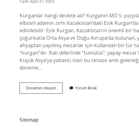
Tarih: Eylül 27, 2024
Kurganlar hangi devlete ait? Kurganın MÖ 5. yüzyıla
elbiseli adamın zırhı Kazakistan’daki Esik Kurgan’da
edinilebilir. Esik Kurgan, Kazakistan’ın önemli bir 
çoğunlukla Orta Asya ve Doğu Avrupa’da bulunan, y
ahşaptan yapılmış mezarlar için kullanılan bir tür 
“kurgan”dır. Batı dillerinde “tümülüs”, yapay mezar
Küçük Asya’ya yabancı olan bu cenaze anıtı geleneğin
döneme…
Kurgan
Devamını okuyun
Yorum Bırak
Hangi
Türk
Devletine
Aittir
Sitemap