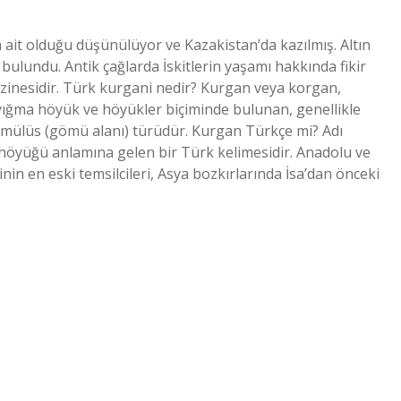
 ait olduğu düşünülüyor ve Kazakistan’da kazılmış. Altın
 bulundu. Antik çağlarda İskitlerin yaşamı hakkında fikir
hazinesidir. Türk kurgani nedir? Kurgan veya korgan,
ığma höyük ve höyükler biçiminde bulunan, genellikle
tümülüs (gömü alanı) türüdür. Kurgan Türkçe mi? Adı
 höyüğü anlamına gelen bir Türk kelimesidir. Anadolu ve
in en eski temsilcileri, Asya bozkırlarında İsa’dan önceki