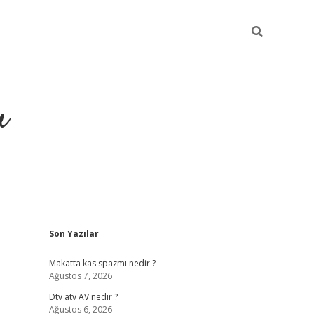
u
Sidebar
Son Yazılar
https://ilbe
Makatta kas spazmı nedir ?
Ağustos 7, 2026
Dtv atv AV nedir ?
Ağustos 6, 2026