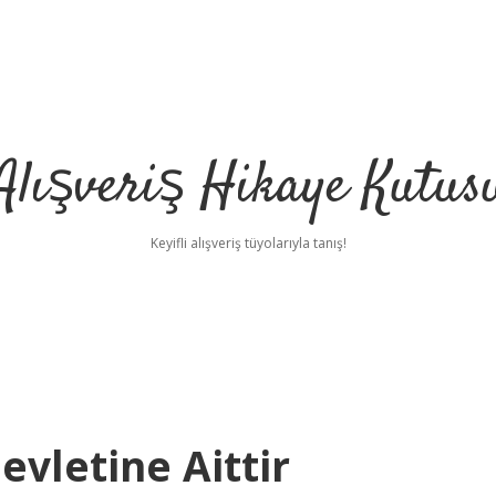
Alışveriş Hikaye Kutus
Keyifli alışveriş tüyolarıyla tanış!
vletine Aittir