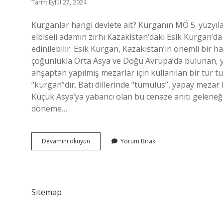
Tarih: Eylül 27, 2024
Kurganlar hangi devlete ait? Kurganın MÖ 5. yüzyıla
elbiseli adamın zırhı Kazakistan’daki Esik Kurgan’da
edinilebilir. Esik Kurgan, Kazakistan’ın önemli bir 
çoğunlukla Orta Asya ve Doğu Avrupa’da bulunan, y
ahşaptan yapılmış mezarlar için kullanılan bir tür 
“kurgan”dır. Batı dillerinde “tümülüs”, yapay mezar
Küçük Asya’ya yabancı olan bu cenaze anıtı geleneğin
döneme…
Kurgan
Devamını okuyun
Yorum Bırak
Hangi
Türk
Devletine
Aittir
Sitemap