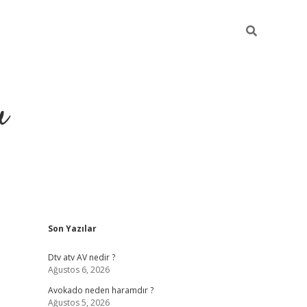
u
Sidebar
Son Yazılar
https://ilbe
Dtv atv AV nedir ?
Ağustos 6, 2026
Avokado neden haramdır ?
Ağustos 5, 2026