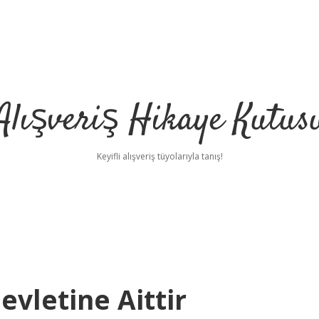
Alışveriş Hikaye Kutus
Keyifli alışveriş tüyolarıyla tanış!
vletine Aittir