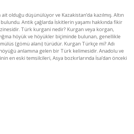
 ait olduğu düşünülüyor ve Kazakistan’da kazılmış. Altın
 bulundu. Antik çağlarda İskitlerin yaşamı hakkında fikir
hazinesidir. Türk kurgani nedir? Kurgan veya korgan,
ığma höyük ve höyükler biçiminde bulunan, genellikle
tümülüs (gömü alanı) türüdür. Kurgan Türkçe mi? Adı
 höyüğü anlamına gelen bir Türk kelimesidir. Anadolu ve
in en eski temsilcileri, Asya bozkırlarında İsa’dan önceki