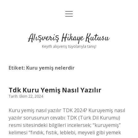
menüyü
Anasayfa
aç
Gizlilik Politikası
Alışveriş Hikaye Kutusu
Yasal Uyarı
Keyifli alışveriş tüyolarıyla tanış!
Hakkımızda
Etiket:
Kuru yemiş nelerdir
Tdk Kuru Yemiş Nasıl Yazılır
Tarih: Ekim 22, 2024
Kuru yemiş nasıl yazılır TDK 2024? Kuruyemiş nasıl
yazılır sorusunun cevabı: TDK (Türk Dil Kurumu)
resmi sitesindeki bilgileri incelersek; “kuruyemiş”
kelimesi “fındık, fıstık, leblebi, meyveli gibi yemek