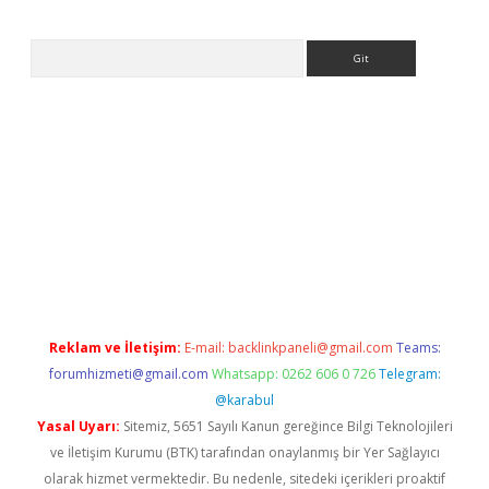
Arama
tps://ilbet.casino/
Reklam ve İletişim:
E-mail:
backlinkpaneli@gmail.com
Teams:
forumhizmeti@gmail.com
Whatsapp: 0262 606 0 726
Telegram:
@karabul
Yasal Uyarı:
Sitemiz, 5651 Sayılı Kanun gereğince Bilgi Teknolojileri
ve İletişim Kurumu (BTK) tarafından onaylanmış bir Yer Sağlayıcı
olarak hizmet vermektedir. Bu nedenle, sitedeki içerikleri proaktif