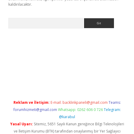
kaldırılacaktır.
Arama
ps://ilbet.casino/
Reklam ve İletişim:
E-mail:
backlinkpaneli@gmail.com
Teams:
forumhizmeti@gmail.com
Whatsapp: 0262 606 0 726
Telegram:
@karabul
Yasal Uyarı:
Sitemiz, 5651 Sayılı Kanun gereğince Bilgi Teknolojileri
ve İletişim Kurumu (BTK) tarafından onaylanmış bir Yer Sağlayıcı