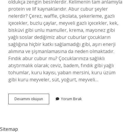
oldukça zengin besinlerdir. Kelimenin tam anlamıyla
protein ve lif kaynaklarıdır. Abur cubur şeyler
nelerdir? Çerez, waffle, çikolata, şekerleme, gazlı
içecekler, buzlu çaylar, meyveli gazlı içecekler, kek,
bisküvi gibi unlu mamuller, krema, mayonez gibi
yağlı soslar dediğimiz abur cuburlar çocukların
sağlığına hiçbir katkı sağlamadığı gibi, aşırı enerji
alımına ve şişmanlamasına da neden olmaktadır.
Fındık abur cubur mu? Çocuklarınıza sağlıklı
atıştırmalık olarak; ceviz, badem, fındık gibi yağlı
tohumlar, kuru kayısı, yaban mersini, kuru üzüm
gibi kuru meyveler, süt, yoğurt, meyveli…
Kuruyemis
Devamını okuyun
Yorum Bırak
Abur
Cubur
Mudur
Sitemap