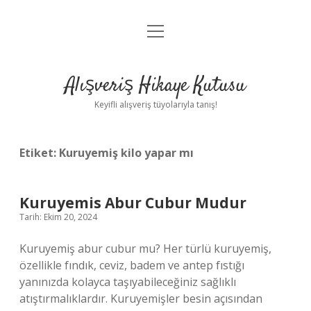
menüyü
Anasayfa
aç
Gizlilik Politikası
Alışveriş Hikaye Kutusu
Yasal Uyarı
Keyifli alışveriş tüyolarıyla tanış!
Hakkımızda
Etiket:
Kuruyemiş kilo yapar mı
Kuruyemis Abur Cubur Mudur
Tarih: Ekim 20, 2024
Kuruyemiş abur cubur mu? Her türlü kuruyemiş,
özellikle fındık, ceviz, badem ve antep fıstığı
yanınızda kolayca taşıyabileceğiniz sağlıklı
atıştırmalıklardır. Kuruyemişler besin açısından