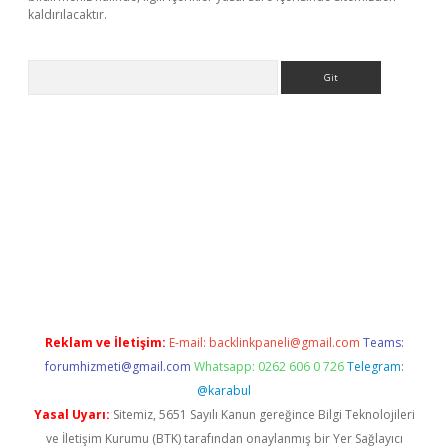
kaldırılacaktır.
Arama
ps://ilbet.casino/
Reklam ve İletişim:
E-mail:
backlinkpaneli@gmail.com
Teams:
forumhizmeti@gmail.com
Whatsapp: 0262 606 0 726
Telegram:
@karabul
Yasal Uyarı:
Sitemiz, 5651 Sayılı Kanun gereğince Bilgi Teknolojileri
ve İletişim Kurumu (BTK) tarafından onaylanmış bir Yer Sağlayıcı