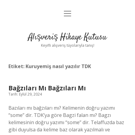
menüyü
Anasayfa
aç
Gizlilik Politikası
Alışveriş Hikaye Kutusu
Yasal Uyarı
Keyifli alışveriş tüyolarıyla tanış!
Hakkımızda
Etiket:
Kuruyemiş nasıl yazılır TDK
Bağzıları Mı Bağzıları Mı
Tarih: Eylül 29, 2024
Bazıları mı bağzıları mı? Kelimenin doğru yazımı
“some” dir. TDK’ya göre Bagzi falan mı? Bagzı
kelimesinin doğru yazımı “some” dir. Telaffuzda baz
gibi duyulsa da kelime baz olarak yazılmalı ve