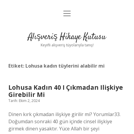
menüyü
Anasayfa
aç
Gizlilik Politikası
Alışveriş Hikaye Kutusu
Yasal Uyarı
Keyifli alışveriş tüyolarıyla tanış!
Hakkımızda
Etiket:
Lohusa kadın tüylerini alabilir mi
Lohusa Kadın 40 I Çıkmadan Ilişkiye
Girebilir Mi
Tarih: Ekim 2, 2024
Dinen kırk çıkmadan ilişkiye girilir mi? Yorumlar33.
Doğumdan sonraki 40 gün içinde cinsel ilişkiye
girmek dinen yasaktır. Yüce Allah bir şeyi