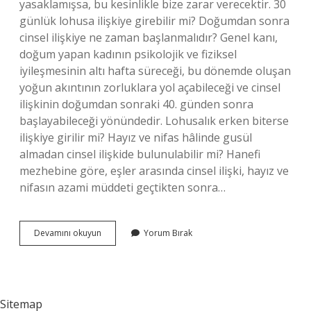
yasaklamışsa, bu kesinlikle bize zarar verecektir. 30
günlük lohusa ilişkiye girebilir mi? Doğumdan sonra
cinsel ilişkiye ne zaman başlanmalıdır? Genel kanı,
doğum yapan kadının psikolojik ve fiziksel
iyileşmesinin altı hafta süreceği, bu dönemde oluşan
yoğun akıntının zorluklara yol açabileceği ve cinsel
ilişkinin doğumdan sonraki 40. günden sonra
başlayabileceği yönündedir. Lohusalık erken biterse
ilişkiye girilir mi? Hayız ve nifas hâlinde gusül
almadan cinsel ilişkide bulunulabilir mi? Hanefi
mezhebine göre, eşler arasında cinsel ilişki, hayız ve
nifasın azami müddeti geçtikten sonra…
Lohusa
Devamını okuyun
Yorum Bırak
Kadın
40
I
Çıkmadan
Ilişkiye
Sitemap
Girebilir