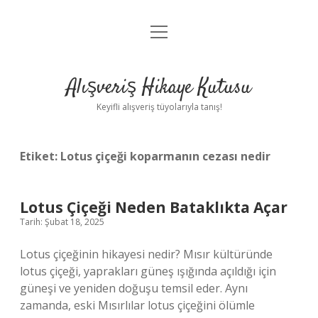
menüyü
Anasayfa
aç
Gizlilik Politikası
Alışveriş Hikaye Kutusu
Yasal Uyarı
Keyifli alışveriş tüyolarıyla tanış!
Hakkımızda
Etiket:
Lotus çiçeği koparmanın cezası nedir
Lotus Çiçeği Neden Bataklıkta Açar
Tarih: Şubat 18, 2025
Lotus çiçeğinin hikayesi nedir? Mısır kültüründe
lotus çiçeği, yaprakları güneş ışığında açıldığı için
güneşi ve yeniden doğuşu temsil eder. Aynı
zamanda, eski Mısırlılar lotus çiçeğini ölümle