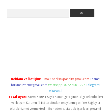
Arama
s://ilbet.casino/
Reklam ve İletişim:
E-mail:
backlinkpaneli@gmail.com
Teams:
forumhizmeti@gmail.com
Whatsapp: 0262 606 0 726
Telegram:
@karabul
Yasal Uyarı:
Sitemiz, 5651 Sayılı Kanun gereğince Bilgi Teknolojileri
ve İletişim Kurumu (BTK) tarafından onaylanmış bir Yer Sağlayıcı
olarak hizmet vermektedir. Bu nedenle, sitedeki içerikleri proaktif