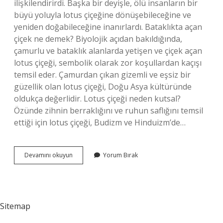
ilişkilendirirdi. Başka bir deyişle, ölü insanların bir
büyü yoluyla lotus çiçeğine dönüşebileceğine ve
yeniden doğabileceğine inanırlardı. Bataklıkta açan
çiçek ne demek? Biyolojik açıdan bakıldığında,
çamurlu ve bataklık alanlarda yetişen ve çiçek açan
lotus çiçeği, sembolik olarak zor koşullardan kaçışı
temsil eder. Çamurdan çıkan gizemli ve eşsiz bir
güzellik olan lotus çiçeği, Doğu Asya kültüründe
oldukça değerlidir. Lotus çiçeği neden kutsal?
Özünde zihnin berraklığını ve ruhun saflığını temsil
ettiği için lotus çiçeği, Budizm ve Hinduizm’de…
Lotus
Devamını okuyun
Yorum Bırak
Çiçeği
Neden
Bataklıkta
Açar
Sitemap