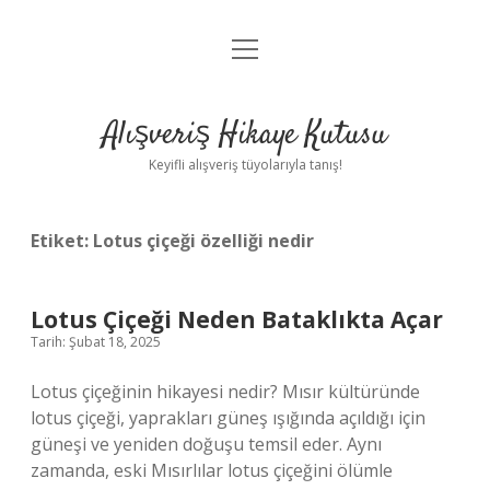
menüyü
Anasayfa
aç
Gizlilik Politikası
Alışveriş Hikaye Kutusu
Yasal Uyarı
Keyifli alışveriş tüyolarıyla tanış!
Hakkımızda
Etiket:
Lotus çiçeği özelliği nedir
Lotus Çiçeği Neden Bataklıkta Açar
Tarih: Şubat 18, 2025
Lotus çiçeğinin hikayesi nedir? Mısır kültüründe
lotus çiçeği, yaprakları güneş ışığında açıldığı için
güneşi ve yeniden doğuşu temsil eder. Aynı
zamanda, eski Mısırlılar lotus çiçeğini ölümle