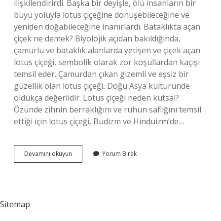
ilişkilendirirdi. Başka bir deyişle, ölü insanların bir
büyü yoluyla lotus çiçeğine dönüşebileceğine ve
yeniden doğabileceğine inanırlardı. Bataklıkta açan
çiçek ne demek? Biyolojik açıdan bakıldığında,
çamurlu ve bataklık alanlarda yetişen ve çiçek açan
lotus çiçeği, sembolik olarak zor koşullardan kaçışı
temsil eder. Çamurdan çıkan gizemli ve eşsiz bir
güzellik olan lotus çiçeği, Doğu Asya kültüründe
oldukça değerlidir. Lotus çiçeği neden kutsal?
Özünde zihnin berraklığını ve ruhun saflığını temsil
ettiği için lotus çiçeği, Budizm ve Hinduizm’de…
Lotus
Devamını okuyun
Yorum Bırak
Çiçeği
Neden
Bataklıkta
Açar
Sitemap