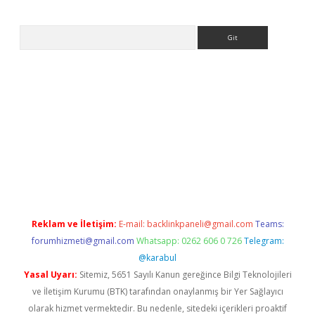
Arama
ps://ilbet.casino/
Reklam ve İletişim:
E-mail:
backlinkpaneli@gmail.com
Teams:
forumhizmeti@gmail.com
Whatsapp: 0262 606 0 726
Telegram:
@karabul
Yasal Uyarı:
Sitemiz, 5651 Sayılı Kanun gereğince Bilgi Teknolojileri
ve İletişim Kurumu (BTK) tarafından onaylanmış bir Yer Sağlayıcı
olarak hizmet vermektedir. Bu nedenle, sitedeki içerikleri proaktif