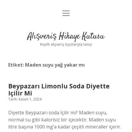
menüyü
Anasayfa
aç
Gizlilik Politikası
Alışveriş Hikaye Kutusu
Yasal Uyarı
Keyifli alışveriş tüyolarıyla tanış!
Hakkımızda
Etiket:
Maden suyu yağ yakar mı
Beypazarı Limonlu Soda Diyette
Içilir Mi
Tarih: Kasım 1, 2024
Diyette Beypazarı soda İçilir mi? Maden suyu,
normal su gibi kalorisiz bir içecektir. Maden suyu
litre başına 1000 mg’a kadar çeşitli mineraller içerir.