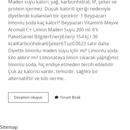
Maden suyu kalori, yağ, karbonhidrat, lif, şeker ve
protein içermez. Düşük kalorili içeriği nedeniyle
diyetlerde kullanılan bir içecektir. 1 Beypazarı
limonlu soda kaç kalori? Beypazarı Vitaminli Meyve
Aromalı C+ Limon Maden Suyu 200 ml. 6’lı
PaketGenel BilgilerEnerjiEnerji 154 kj / 36
kcalKarbonhidrat6Şeker6Tuz0.0623 satır daha
Diyette limonlu maden suyu içilir mi? Limonlu soda
kilo aldırır mı? Limonataya limon sıkarak yaptığımız
limonlu soda, hiç endişe etmeden tercih edilebilir.
Çok az kalorisi vardır, temizdir, sağlıklı bir
alternatiftir ve kilo verme…
Beypazarı
Devamını okuyun
Yorum Bırak
Limonlu
Soda
Diyette
Içilir
Mi
Sitemap