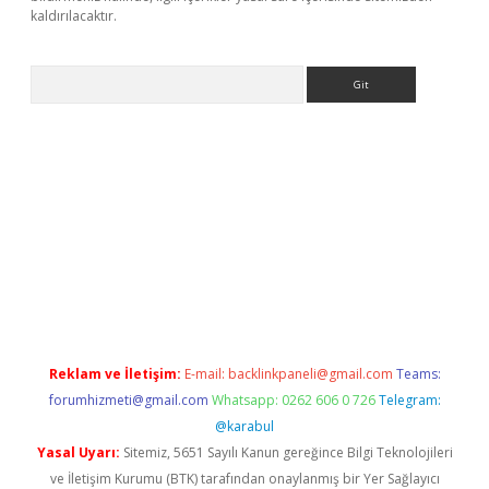
kaldırılacaktır.
Arama
ps://ilbet.casino/
Reklam ve İletişim:
E-mail:
backlinkpaneli@gmail.com
Teams:
forumhizmeti@gmail.com
Whatsapp: 0262 606 0 726
Telegram:
@karabul
Yasal Uyarı:
Sitemiz, 5651 Sayılı Kanun gereğince Bilgi Teknolojileri
ve İletişim Kurumu (BTK) tarafından onaylanmış bir Yer Sağlayıcı