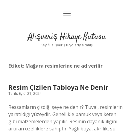
menüyü
Anasayfa
aç
Gizlilik Politikası
Alışveriş Hikaye Kutusu
Yasal Uyarı
Keyifli alışveriş tüyolarıyla tanış!
Hakkımızda
Etiket:
Mağara resimlerine ne ad verilir
Resim Çizilen Tabloya Ne Denir
Tarih: Eylül 21, 2024
Ressamların çizdiği şeye ne denir? Tuval, resimlerin
yaratıldığı yüzeydir. Genellikle pamuk veya keten
gibi malzemelerden yapılır. Resmin dayanıklılığını
artıran özelliklere sahiptir. Yağlı boya, akrilik, su