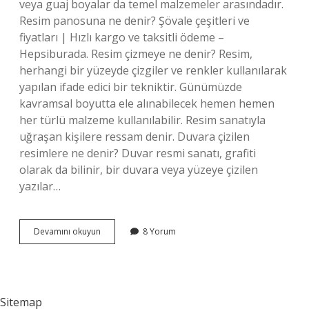
veya guaj boyalar da temel malzemeler arasındadır.
Resim panosuna ne denir? Şövale çeşitleri ve
fiyatları | Hızlı kargo ve taksitli ödeme –
Hepsiburada. Resim çizmeye ne denir? Resim,
herhangi bir yüzeyde çizgiler ve renkler kullanılarak
yapılan ifade edici bir tekniktir. Günümüzde
kavramsal boyutta ele alınabilecek hemen hemen
her türlü malzeme kullanılabilir. Resim sanatıyla
uğraşan kişilere ressam denir. Duvara çizilen
resimlere ne denir? Duvar resmi sanatı, grafiti
olarak da bilinir, bir duvara veya yüzeye çizilen
yazılar…
Resim
Devamını okuyun
8 Yorum
Çizilen
Tabloya
Ne
Denir
Sitemap