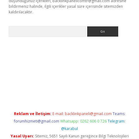
düşündüğünüz içerikleri,
backlinkpanelicomtr@gmail.com
adresine
bildirmeniz halinde, ilgili içerikler yasal süre içerisinde sitemizden
kaldırılacaktır.
Arama
ps://ilbet.casino/
Reklam ve İletişim:
E-mail:
backlinkpaneli@gmail.com
Teams:
forumhizmeti@gmail.com
Whatsapp: 0262 606 0 726
Telegram:
@karabul
Yasal Uyarı:
Sitemiz, 5651 Sayılı Kanun gereğince Bilgi Teknolojileri