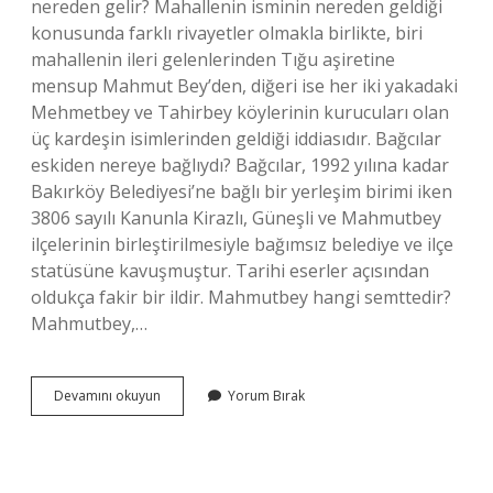
nereden gelir? Mahallenin isminin nereden geldiği
konusunda farklı rivayetler olmakla birlikte, biri
mahallenin ileri gelenlerinden Tığu aşiretine
mensup Mahmut Bey’den, diğeri ise her iki yakadaki
Mehmetbey ve Tahirbey köylerinin kurucuları olan
üç kardeşin isimlerinden geldiği iddiasıdır. Bağcılar
eskiden nereye bağlıydı? Bağcılar, 1992 yılına kadar
Bakırköy Belediyesi’ne bağlı bir yerleşim birimi iken
3806 sayılı Kanunla Kirazlı, Güneşli ve Mahmutbey
ilçelerinin birleştirilmesiyle bağımsız belediye ve ilçe
statüsüne kavuşmuştur. Tarihi eserler açısından
oldukça fakir bir ildir. Mahmutbey hangi semttedir?
Mahmutbey,…
İStanbul
Devamını okuyun
Yorum Bırak
Mahmutbey
Nereye
Bağlı