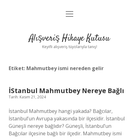
menüyü
Anasayfa
aç
Gizlilik Politikası
Alışveriş Hikaye Kutusu
Yasal Uyarı
Keyifli alışveriş tüyolarıyla tanış!
Hakkımızda
Etiket:
Mahmutbey ismi nereden gelir
İStanbul Mahmutbey Nereye Bağlı
Tarih: Kasım 21, 2024
İstanbul Mahmutbey hangi yakada? Bağcılar,
İstanbul’un Avrupa yakasında bir ilçesidir. İstanbul
Güneşli nereye bağlıdır? Güneşli, İstanbul’un
Bağcılar ilçesine bağlı bir ilçedir. Mahmutbey ismi