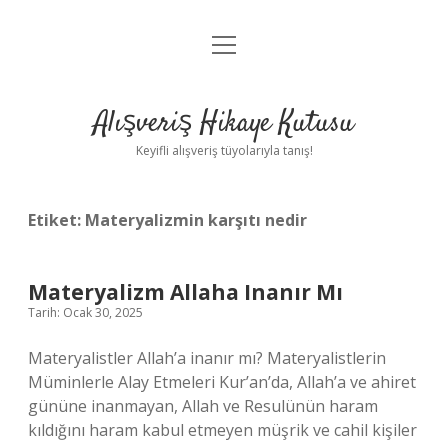
menüyü
Anasayfa
aç
Gizlilik Politikası
Alışveriş Hikaye Kutusu
Yasal Uyarı
Keyifli alışveriş tüyolarıyla tanış!
Hakkımızda
Etiket:
Materyalizmin karşıtı nedir
Materyalizm Allaha Inanır Mı
Tarih: Ocak 30, 2025
Materyalistler Allah’a inanır mı? Materyalistlerin
Müminlerle Alay Etmeleri Kur’an’da, Allah’a ve ahiret
gününe inanmayan, Allah ve Resulünün haram
kıldığını haram kabul etmeyen müşrik ve cahil kişiler