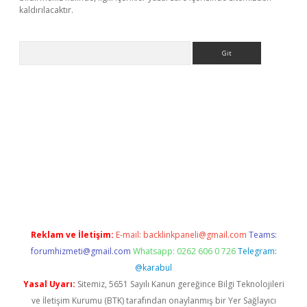
kaldırılacaktır.
Arama
ps://ilbet.casino/
Reklam ve İletişim:
E-mail:
backlinkpaneli@gmail.com
Teams:
forumhizmeti@gmail.com
Whatsapp: 0262 606 0 726
Telegram:
@karabul
Yasal Uyarı:
Sitemiz, 5651 Sayılı Kanun gereğince Bilgi Teknolojileri
ve İletişim Kurumu (BTK) tarafından onaylanmış bir Yer Sağlayıcı