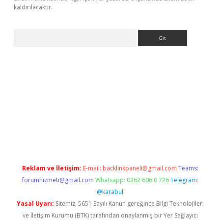
kaldırılacaktır.
Arama
ps://ilbet.casino/
Reklam ve İletişim:
E-mail:
backlinkpaneli@gmail.com
Teams:
forumhizmeti@gmail.com
Whatsapp: 0262 606 0 726
Telegram:
@karabul
Yasal Uyarı:
Sitemiz, 5651 Sayılı Kanun gereğince Bilgi Teknolojileri
ve İletişim Kurumu (BTK) tarafından onaylanmış bir Yer Sağlayıcı