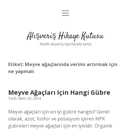
menüyü
Anasayfa
aç
Gizlilik Politikası
Alışveriş Hikaye Kutusu
Yasal Uyarı
Keyifli alışveriş tüyolarıyla tanış!
Hakkımızda
Etiket:
Meyve ağaçlarında verimi artırmak için
ne yapmalı
Meyve Ağaçları Için Hangi Gübre
Tarih: Ekim 20, 2024
Meyve ağaçları için en iyi gübre hangisi? Genel
olarak, azot, fosfor ve potasyum içeren NPK
gübreleri meyve ağaçları için en iyisidir. Organik