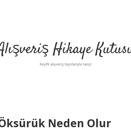
Alışveriş Hikaye Kutus
Keyifli alışveriş tüyolarıyla tanış!
 Öksürük Neden Olur