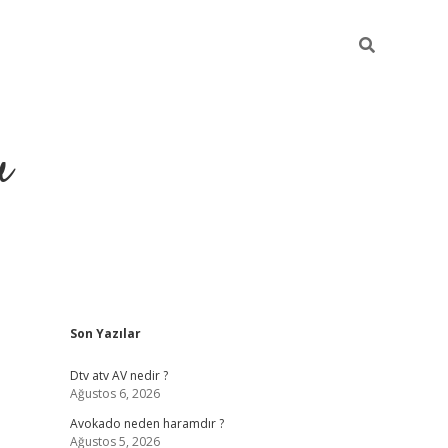
u
Sidebar
Son Yazılar
https://ilbe
Dtv atv AV nedir ?
Ağustos 6, 2026
Avokado neden haramdır ?
Ağustos 5, 2026