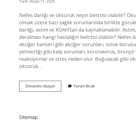
Tarih: Nisan 11, 2025
Nefes darlığı ve öksürük neyin belirtisi olabilir? Ök
olmak üzere bazı sağlık sorunlarında birlikte görü
darlığı, astım ve KOAH’tan da kaynaklanabilir. Astı
daralması hangi hastalığın belirtisi olabilir? Nefes
akciğer kanseri gibi akciğer sorunları, soluk borusu
yetmezliği gibi kalp sorunları, koronavirüs, bronşit
reaksiyonlar ve stres neden olur. Boğulacak gibi ök
öksürük…
Nefes
Devamını okuyun
Yorum Bırak
Daralması
Ve
Öksürük
Neden
Olur
Sitemap