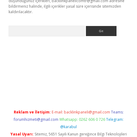
düşündüğünüz içerikleri,
backlinkpanelicomtr@gmail.com
adresine
bildirmeniz halinde, ilgili içerikler yasal süre içerisinde sitemizden
kaldırılacaktır.
Arama
ps://ilbet.casino/
Reklam ve İletişim:
E-mail:
backlinkpaneli@gmail.com
Teams:
forumhizmeti@gmail.com
Whatsapp: 0262 606 0 726
Telegram:
@karabul
Yasal Uyarı:
Sitemiz, 5651 Sayılı Kanun gereğince Bilgi Teknolojileri