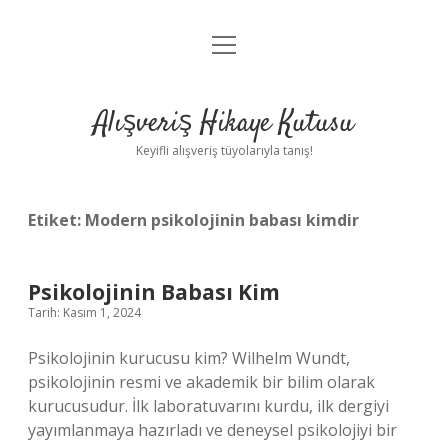
menüyü
Anasayfa
aç
Gizlilik Politikası
Alışveriş Hikaye Kutusu
Yasal Uyarı
Keyifli alışveriş tüyolarıyla tanış!
Hakkımızda
Etiket:
Modern psikolojinin babası kimdir
Psikolojinin Babası Kim
Tarih: Kasım 1, 2024
Psikolojinin kurucusu kim? Wilhelm Wundt,
psikolojinin resmi ve akademik bir bilim olarak
kurucusudur. İlk laboratuvarını kurdu, ilk dergiyi
yayımlanmaya hazırladı ve deneysel psikolojiyi bir