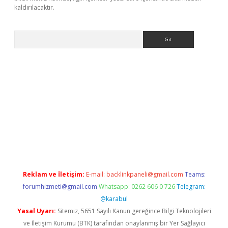
kaldırılacaktır.
Arama
tps://ilbet.casino/
Reklam ve İletişim:
E-mail:
backlinkpaneli@gmail.com
Teams:
forumhizmeti@gmail.com
Whatsapp: 0262 606 0 726
Telegram:
@karabul
Yasal Uyarı:
Sitemiz, 5651 Sayılı Kanun gereğince Bilgi Teknolojileri
ve İletişim Kurumu (BTK) tarafından onaylanmış bir Yer Sağlayıcı