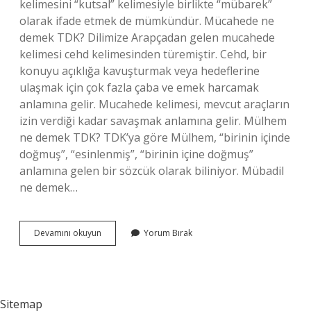
kelimesini “kutsal” kelimesiyle birlikte “mübarek”
olarak ifade etmek de mümkündür. Mücahede ne
demek TDK? Dilimize Arapçadan gelen mucahede
kelimesi cehd kelimesinden türemiştir. Cehd, bir
konuyu açıklığa kavuşturmak veya hedeflerine
ulaşmak için çok fazla çaba ve emek harcamak
anlamına gelir. Mucahede kelimesi, mevcut araçların
izin verdiği kadar savaşmak anlamına gelir. Mülhem
ne demek TDK? TDK’ya göre Mülhem, “birinin içinde
doğmuş”, “esinlenmiş”, “birinin içine doğmuş”
anlamına gelen bir sözcük olarak biliniyor. Mübadil
ne demek…
Mükaddes
Devamını okuyun
Yorum Bırak
Ne
Demek
Tdk
Sitemap