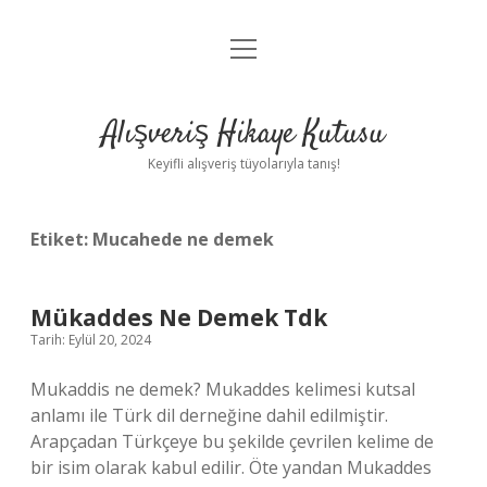
menüyü
Anasayfa
aç
Gizlilik Politikası
Alışveriş Hikaye Kutusu
Yasal Uyarı
Keyifli alışveriş tüyolarıyla tanış!
Hakkımızda
Etiket:
Mucahede ne demek
Mükaddes Ne Demek Tdk
Tarih: Eylül 20, 2024
Mukaddis ne demek? Mukaddes kelimesi kutsal
anlamı ile Türk dil derneğine dahil edilmiştir.
Arapçadan Türkçeye bu şekilde çevrilen kelime de
bir isim olarak kabul edilir. Öte yandan Mukaddes