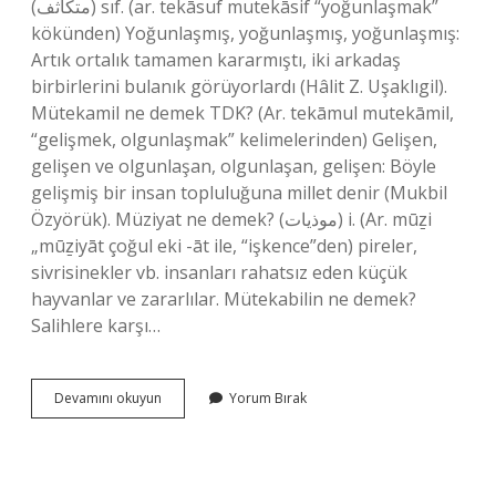
(ﻣﺘﻜﺎﺛﻒ) sıf. (ar. tekāѕuf mutekāѕif “yoğunlaşmak”
kökünden) Yoğunlaşmış, yoğunlaşmış, yoğunlaşmış:
Artık ortalık tamamen kararmıştı, iki arkadaş
birbirlerini bulanık görüyorlardı (Hâlit Z. Uşaklıgil).
Mütekamil ne demek TDK? (Ar. tekāmul mutekāmil,
“gelişmek, olgunlaşmak” kelimelerinden) Gelişen,
gelişen ve olgunlaşan, olgunlaşan, gelişen: Böyle
gelişmiş bir insan topluluğuna millet denir (Mukbil
Özyörük). Müziyat ne demek? (ﻣﻮﺫﻳﺎﺕ) i. (Ar. mūẕі
„mūẕiyāt çoğul eki -āt ile, “işkence”den) pireler,
sivrisinekler vb. insanları rahatsız eden küçük
hayvanlar ve zararlılar. Mütekabilin ne demek?
Salihlere karşı…
Mütekallis
Devamını okuyun
Yorum Bırak
Ne
Demek