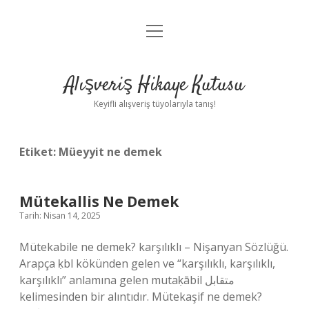
menüyü
Anasayfa
aç
Gizlilik Politikası
Alışveriş Hikaye Kutusu
Yasal Uyarı
Keyifli alışveriş tüyolarıyla tanış!
Hakkımızda
Etiket:
Müeyyit ne demek
Mütekallis Ne Demek
Tarih: Nisan 14, 2025
Mütekabile ne demek? karşılıklı – Nişanyan Sözlüğü.
Arapça ḳbl kökünden gelen ve “karşılıklı, karşılıklı,
karşılıklı” anlamına gelen mutaḳābil متقابل
kelimesinden bir alıntıdır. Mütekaşif ne demek?