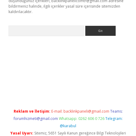
düşündüğünüz içerikleri,
backlinkpanelicomtr@gmail.com
adresine
bildirmeniz halinde, ilgili içerikler yasal süre içerisinde sitemizden
kaldırılacaktır.
Arama
tps://ilbet.casino/
Reklam ve İletişim:
E-mail:
backlinkpaneli@gmail.com
Teams:
forumhizmeti@gmail.com
Whatsapp: 0262 606 0 726
Telegram:
@karabul
Yasal Uyarı:
Sitemiz, 5651 Sayılı Kanun gereğince Bilgi Teknolojileri