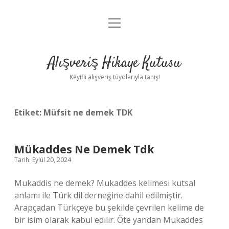
menüyü
Anasayfa
aç
Gizlilik Politikası
Alışveriş Hikaye Kutusu
Yasal Uyarı
Keyifli alışveriş tüyolarıyla tanış!
Hakkımızda
Etiket:
Müfsit ne demek TDK
Mükaddes Ne Demek Tdk
Tarih: Eylül 20, 2024
Mukaddis ne demek? Mukaddes kelimesi kutsal
anlamı ile Türk dil derneğine dahil edilmiştir.
Arapçadan Türkçeye bu şekilde çevrilen kelime de
bir isim olarak kabul edilir. Öte yandan Mukaddes