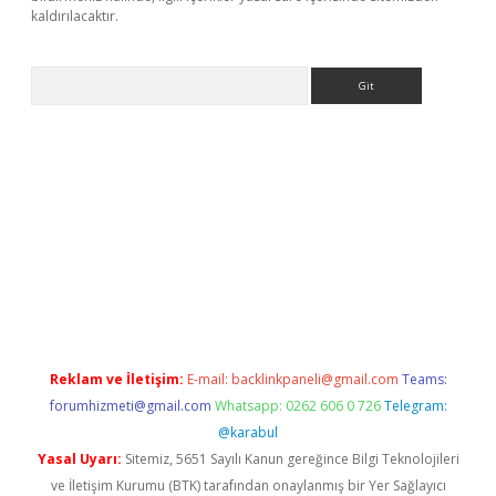
kaldırılacaktır.
Arama
ps://ilbet.casino/
Reklam ve İletişim:
E-mail:
backlinkpaneli@gmail.com
Teams:
forumhizmeti@gmail.com
Whatsapp: 0262 606 0 726
Telegram:
@karabul
Yasal Uyarı:
Sitemiz, 5651 Sayılı Kanun gereğince Bilgi Teknolojileri
ve İletişim Kurumu (BTK) tarafından onaylanmış bir Yer Sağlayıcı