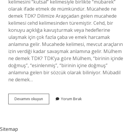
kelimesini “kutsal” kelimesiyle birlikte “mübarek”
olarak ifade etmek de mümkündür. Mücahede ne
demek TDK? Dilimize Arapçadan gelen mucahede
kelimesi cehd kelimesinden türemiştir. Cehd, bir
konuyu açıklığa kavuşturmak veya hedeflerine
ulaşmak için çok fazla çaba ve emek harcamak
anlamına gelir. Mucahede kelimesi, mevcut araçların
izin verdiği kadar savaşmak anlamına gelir. Mülhem
ne demek TDK? TDK’ya göre Mülhem, “birinin içinde
doğmuş”, “esinlenmiş”, “birinin içine doğmuş”
anlamına gelen bir sözcük olarak biliniyor. Mübadil
ne demek…
Mükaddes
Devamını okuyun
Yorum Bırak
Ne
Demek
Tdk
Sitemap