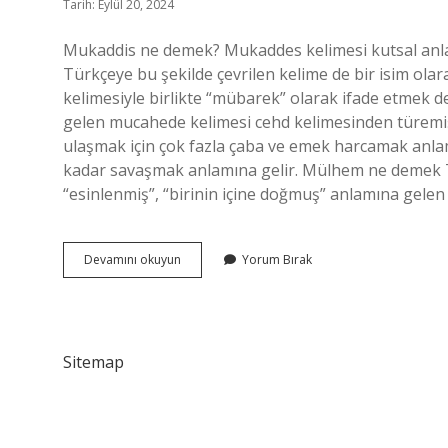
Tarih: Eylül 20, 2024
Mukaddis ne demek? Mukaddes kelimesi kutsal anlamı
Türkçeye bu şekilde çevrilen kelime de bir isim ola
kelimesiyle birlikte “mübarek” olarak ifade etme
gelen mucahede kelimesi cehd kelimesinden türemiş
ulaşmak için çok fazla çaba ve emek harcamak anlamı
kadar savaşmak anlamına gelir. Mülhem ne demek T
“esinlenmiş”, “birinin içine doğmuş” anlamına gelen
Mükaddes
Devamını okuyun
Yorum Bırak
Ne
Demek
Tdk
Sitemap