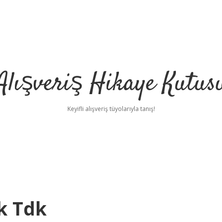
Alışveriş Hikaye Kutus
Keyifli alışveriş tüyolarıyla tanış!
k Tdk