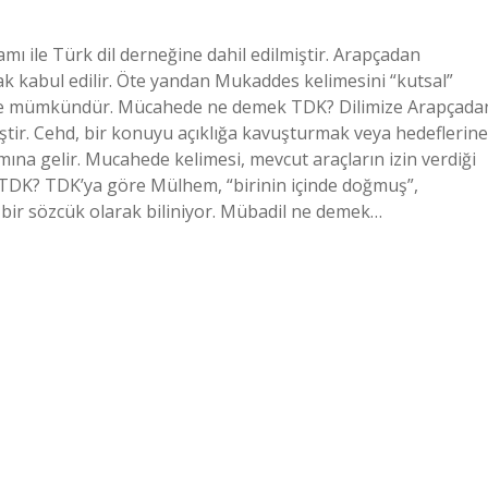
 ile Türk dil derneğine dahil edilmiştir. Arapçadan
rak kabul edilir. Öte yandan Mukaddes kelimesini “kutsal”
k de mümkündür. Mücahede ne demek TDK? Dilimize Arapçada
tir. Cehd, bir konuyu açıklığa kavuşturmak veya hedeflerine
na gelir. Mucahede kelimesi, mevcut araçların izin verdiği
DK? TDK’ya göre Mülhem, “birinin içinde doğmuş”,
 bir sözcük olarak biliniyor. Mübadil ne demek…