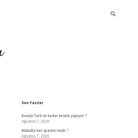
u
Sidebar
Son Yazılar
https://ilbet.casino/
Kuveyt Türk ne kadar kesinti yapıyor ?
Ağustos 7, 2026
Makatta kas spazmı nedir ?
Ağustos 7, 2026